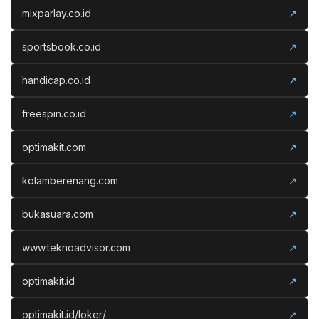
mixparlay.co.id
↗
sportsbook.co.id
↗
handicap.co.id
↗
freespin.co.id
↗
optimakit.com
↗
kolamberenang.com
↗
bukasuara.com
↗
www.teknoadvisor.com
↗
optimakit.id
↗
optimakit.id/loker/
↗