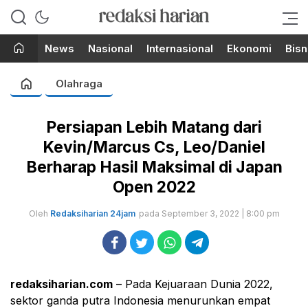
Berita Terupdate dari Redaksi
RedaksiHarian.com
Harian!
News
Nasional
Internasional
Ekonomi
Bisn
Olahraga
Persiapan Lebih Matang dari
Kevin/Marcus Cs, Leo/Daniel
Berharap Hasil Maksimal di Japan
Open 2022
Oleh
Redaksiharian 24jam
pada September 3, 2022 | 8:00 pm
redaksiharian.com
– Pada Kejuaraan Dunia 2022,
sektor ganda putra Indonesia menurunkan empat