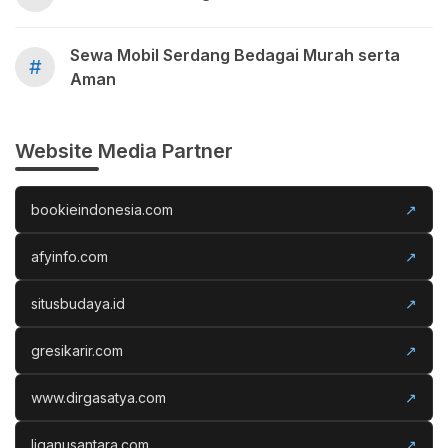
Sewa Mobil Serdang Bedagai Murah serta
#
Aman
Website Media Partner
bookieindonesia.com
↗
afyinfo.com
↗
situsbudaya.id
↗
gresikarir.com
↗
www.dirgasatya.com
↗
liganusantara.com
↗