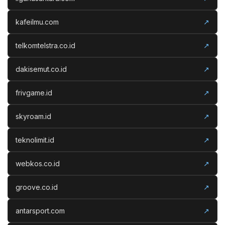
kafeilmu.com
↗
telkomtelstra.co.id
↗
dakisemut.co.id
↗
frivgame.id
↗
skyroam.id
↗
teknolimit.id
↗
webkos.co.id
↗
groove.co.id
↗
antarsport.com
↗