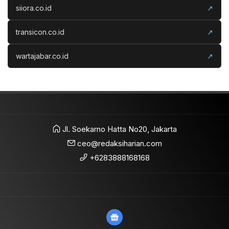
siiora.co.id
↗
transicon.co.id
↗
wartajabar.co.id
↗
Jl. Soekarno Hatta No20, Jakarta
ceo@redaksiharian.com
+6283888168168