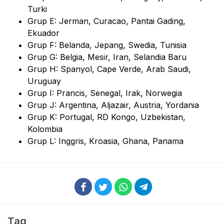
Turki
Grup E: Jerman, Curacao, Pantai Gading,
Ekuador
Grup F: Belanda, Jepang, Swedia, Tunisia
Grup G: Belgia, Mesir, Iran, Selandia Baru
Grup H: Spanyol, Cape Verde, Arab Saudi,
Uruguay
Grup I: Prancis, Senegal, Irak, Norwegia
Grup J: Argentina, Aljazair, Austria, Yordania
Grup K: Portugal, RD Kongo, Uzbekistan,
Kolombia
Grup L: Inggris, Kroasia, Ghana, Panama
Tag