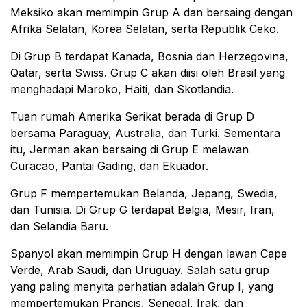
Meksiko akan memimpin Grup A dan bersaing dengan
Afrika Selatan, Korea Selatan, serta Republik Ceko.
Di Grup B terdapat Kanada, Bosnia dan Herzegovina,
Qatar, serta Swiss. Grup C akan diisi oleh Brasil yang
menghadapi Maroko, Haiti, dan Skotlandia.
Tuan rumah Amerika Serikat berada di Grup D
bersama Paraguay, Australia, dan Turki. Sementara
itu, Jerman akan bersaing di Grup E melawan
Curacao, Pantai Gading, dan Ekuador.
Grup F mempertemukan Belanda, Jepang, Swedia,
dan Tunisia. Di Grup G terdapat Belgia, Mesir, Iran,
dan Selandia Baru.
Spanyol akan memimpin Grup H dengan lawan Cape
Verde, Arab Saudi, dan Uruguay. Salah satu grup
yang paling menyita perhatian adalah Grup I, yang
mempertemukan Prancis, Senegal, Irak, dan