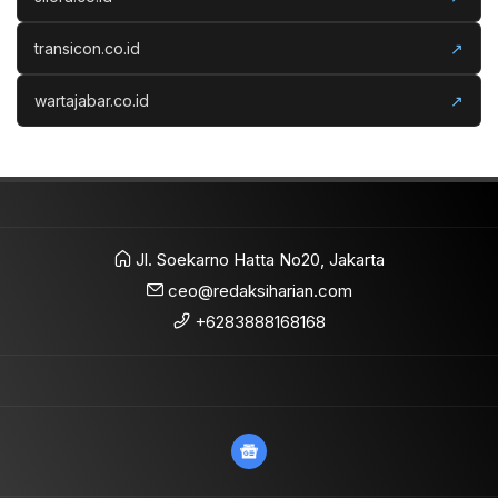
transicon.co.id
↗
wartajabar.co.id
↗
Jl. Soekarno Hatta No20, Jakarta
ceo@redaksiharian.com
+6283888168168