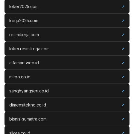
loker2025.com
↗
kerja2025.com
↗
resmikerja.com
↗
loker.resmikerja.com
↗
alfamart.web.id
↗
micro.co.id
↗
sanghyangseri.co.id
↗
dimensitekno.co.id
↗
bisnis-sumatra.com
↗
siiora.co.id
↗