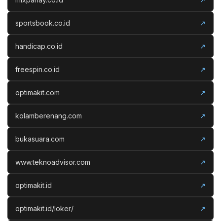
sportsbook.co.id
↗
handicap.co.id
↗
freespin.co.id
↗
optimakit.com
↗
kolamberenang.com
↗
bukasuara.com
↗
www.teknoadvisor.com
↗
optimakit.id
↗
optimakit.id/loker/
↗