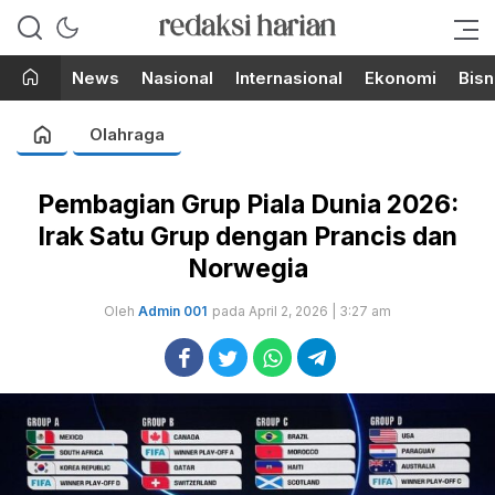
Berita Terupdate dari Redaksi
RedaksiHarian.com
Harian!
News
Nasional
Internasional
Ekonomi
Bisn
Olahraga
Pembagian Grup Piala Dunia 2026:
Irak Satu Grup dengan Prancis dan
Norwegia
Oleh
Admin 001
pada April 2, 2026 | 3:27 am