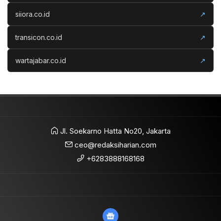
siiora.co.id
↗
transicon.co.id
↗
wartajabar.co.id
↗
Jl. Soekarno Hatta No20, Jakarta
ceo@redaksiharian.com
+6283888168168