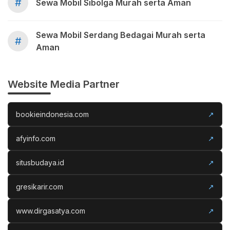
#
Sewa Mobil Sibolga Murah serta Aman
Sewa Mobil Serdang Bedagai Murah serta
#
Aman
Website Media Partner
bookieindonesia.com
↗
afyinfo.com
↗
situsbudaya.id
↗
gresikarir.com
↗
www.dirgasatya.com
↗