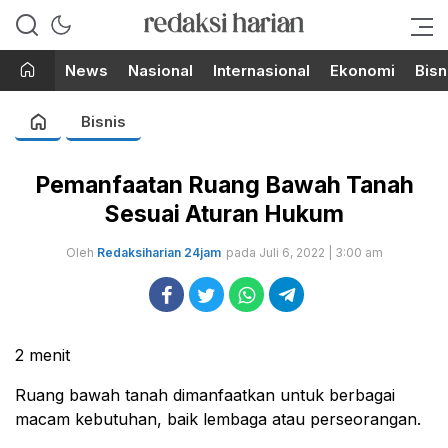
Berita Terupdate dari Redaksi
RedaksiHarian.com
Harian!
News
Nasional
Internasional
Ekonomi
Bisn
Bisnis
Pemanfaatan Ruang Bawah Tanah
Sesuai Aturan Hukum
Oleh
Redaksiharian 24jam
pada Juli 6, 2022 | 3:00 am
2
menit
Ruang bawah tanah dimanfaatkan untuk berbagai
macam kebutuhan, baik lembaga atau perseorangan.