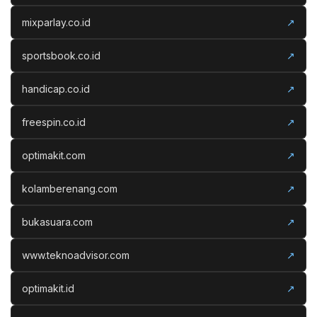
mixparlay.co.id
↗
sportsbook.co.id
↗
handicap.co.id
↗
freespin.co.id
↗
optimakit.com
↗
kolamberenang.com
↗
bukasuara.com
↗
www.teknoadvisor.com
↗
optimakit.id
↗