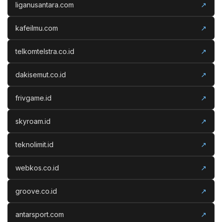
liganusantara.com
↗
kafeilmu.com
↗
telkomtelstra.co.id
↗
dakisemut.co.id
↗
frivgame.id
↗
skyroam.id
↗
teknolimit.id
↗
webkos.co.id
↗
groove.co.id
↗
antarsport.com
↗