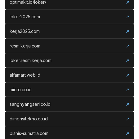
optimakit.id/loker/
↗
loker2025.com
↗
kerja2025.com
↗
resmikerja.com
↗
loker.resmikerja.com
↗
alfamart.web.id
↗
micro.co.id
↗
sanghyangseri.co.id
↗
dimensitekno.co.id
↗
bisnis-sumatra.com
↗