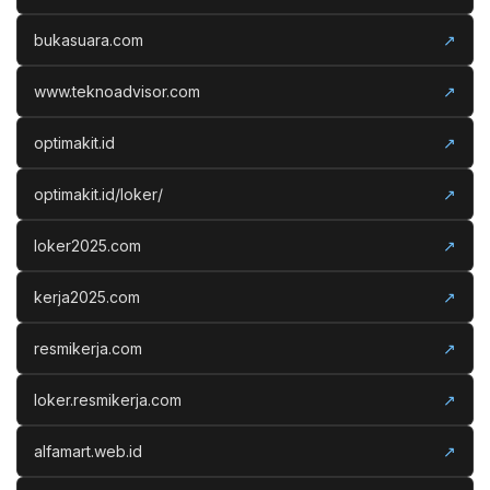
bukasuara.com
↗
www.teknoadvisor.com
↗
optimakit.id
↗
optimakit.id/loker/
↗
loker2025.com
↗
kerja2025.com
↗
resmikerja.com
↗
loker.resmikerja.com
↗
alfamart.web.id
↗