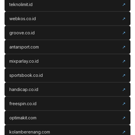
teknolimit.id
↗
webkos.co.id
↗
groove.co.id
↗
antarsport.com
↗
mixparlay.co.id
↗
sportsbook.co.id
↗
handicap.co.id
↗
freespin.co.id
↗
optimakit.com
↗
kolamberenang.com
↗