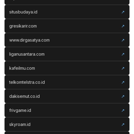
situsbudaya.id
↗
gresikarir.com
↗
www.dirgasatya.com
↗
liganusantara.com
↗
kafeilmu.com
↗
telkomtelstra.co.id
↗
dakisemut.co.id
↗
frivgame.id
↗
skyroam.id
↗