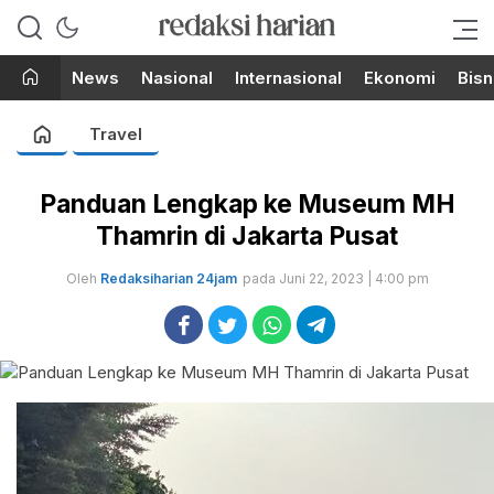
Berita Terupdate dari Redaksi
RedaksiHarian.com
Harian!
News
Nasional
Internasional
Ekonomi
Bisn
Travel
Panduan Lengkap ke Museum MH
Thamrin di Jakarta Pusat
Oleh
Redaksiharian 24jam
pada Juni 22, 2023 | 4:00 pm