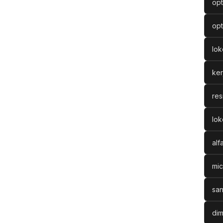
opt
opt
lo
ke
res
lok
alf
mic
san
dim