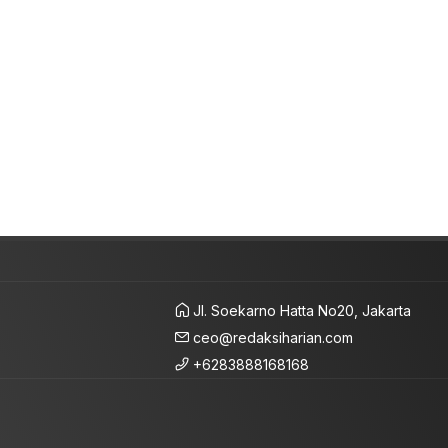
Jl. Soekarno Hatta No20, Jakarta
ceo@redaksiharian.com
+6283888168168