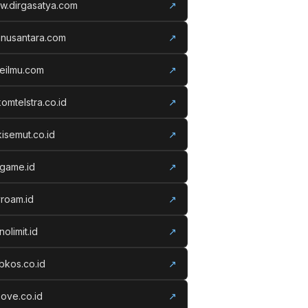
w.dirgasatya.com
↗
anusantara.com
↗
eilmu.com
↗
komtelstra.co.id
↗
isemut.co.id
↗
vgame.id
↗
roam.id
↗
nolimit.id
↗
kos.co.id
↗
ove.co.id
↗