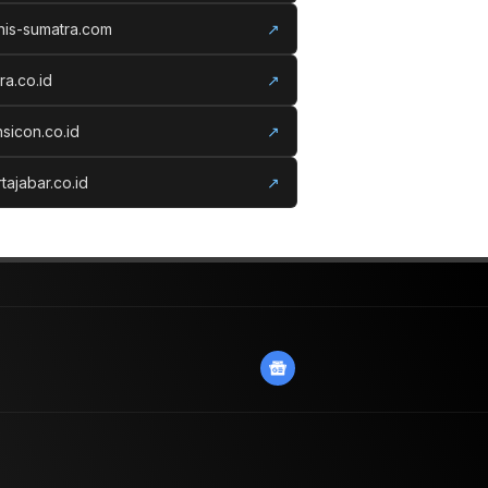
nis-sumatra.com
↗
ora.co.id
↗
nsicon.co.id
↗
tajabar.co.id
↗