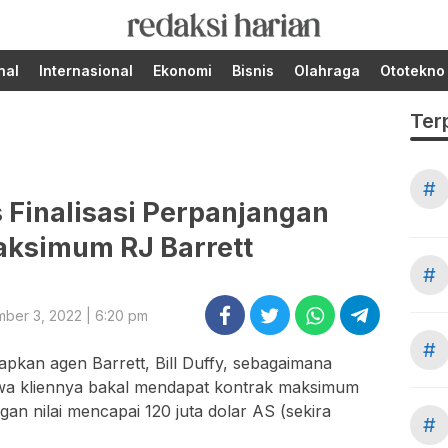
Berita Terupdate dari
RedaksiHarian.com
Redaksi Harian!
nal
Internasional
Ekonomi
Bisnis
Olahraga
Ototekno
Ter
#
 Finalisasi Perpanjangan
aksimum RJ Barrett
#
ber 3, 2022 | 6:20 pm
#
apkan agen Barrett, Bill Duffy, sebagaimana
wa kliennya bakal mendapat kontrak maksimum
an nilai mencapai 120 juta dolar AS (sekira
#