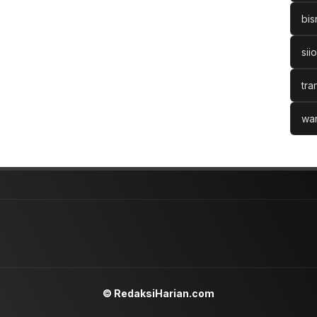
bis
sii
tra
war
© RedaksiHarian.com