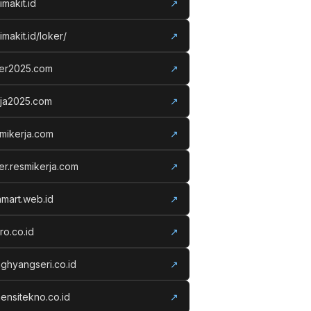
imakit.id
↗
imakit.id/loker/
↗
ker2025.com
↗
rja2025.com
↗
mikerja.com
↗
er.resmikerja.com
↗
amart.web.id
↗
ro.co.id
↗
ghyangseri.co.id
↗
ensitekno.co.id
↗