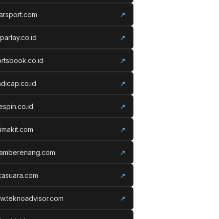
arsport.com
↗
parlay.co.id
↗
rtsbook.co.id
↗
dicap.co.id
↗
espin.co.id
↗
imakit.com
↗
lamberenang.com
↗
kasuara.com
↗
w.teknoadvisor.com
↗