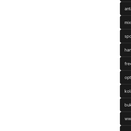
ant
mix
spo
han
fre
opt
ko
bu
ww