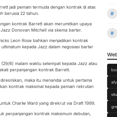
ett jadi pemain termuda dengan kontrak di atas
#
ih berusia 22 tahun.
anjangan kontrak Barrett akan merumitkan upaya
Jazz Donovan Mitchell via skema barter.
#
Knicks Leon Rose bahkan menjadikan kontrak
 ultimatum kepada Jazz dalam negosiasi barter
Web
 (29/8) malam waktu setempat kepada Jazz atau
ati perpanjangan kontrak Barrett.
bo
 diresmikan, maka itu menandai untuk pertama
afy
ikan kontrak maksimal kepada pemain rekrutan
sit
ntuk Charlie Ward yang direkrut via Draft 1999.
gre
tuk perpanjangan kontrak maksimum debutan,