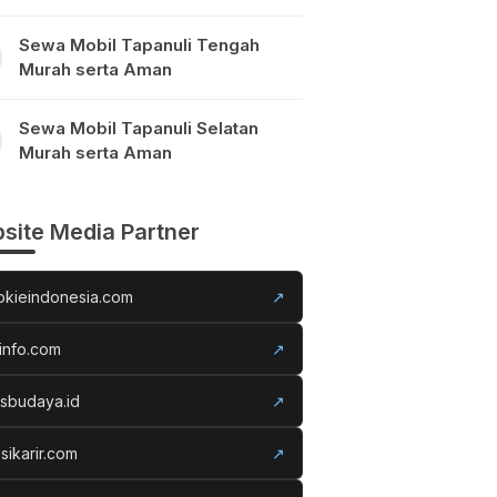
Sewa Mobil Tapanuli Tengah
Murah serta Aman
Sewa Mobil Tapanuli Selatan
Murah serta Aman
site Media Partner
okieindonesia.com
↗
info.com
↗
usbudaya.id
↗
sikarir.com
↗