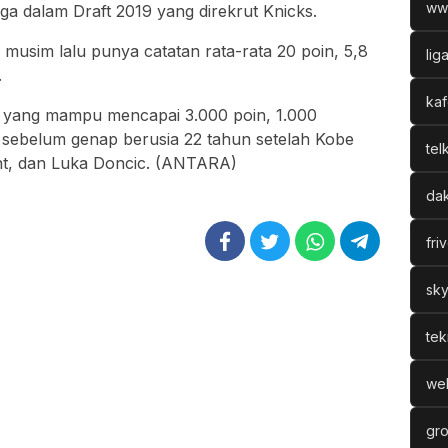
ww
iga dalam Draft 2019 yang direkrut Knicks.
 musim lalu punya catatan rata-rata 20 poin, 5,8
lig
.
kaf
n yang mampu mencapai 3.000 poin, 1.000
 sebelum genap berusia 22 tahun setelah Kobe
tel
nt, dan Luka Doncic. (ANTARA)
dak
fri
sky
tek
web
gro