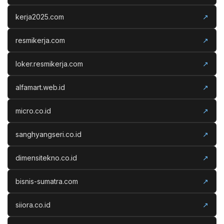
kerja2025.com
↗
resmikerja.com
↗
loker.resmikerja.com
↗
alfamart.web.id
↗
micro.co.id
↗
sanghyangseri.co.id
↗
dimensitekno.co.id
↗
bisnis-sumatra.com
↗
siiora.co.id
↗