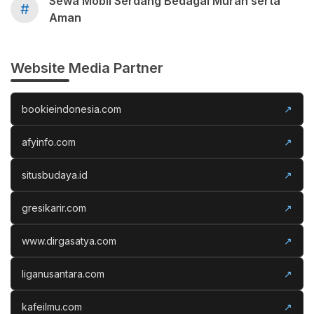
Sewa Mobil Serdang Bedagai Murah serta
#
Aman
Website Media Partner
bookieindonesia.com
↗
afyinfo.com
↗
situsbudaya.id
↗
gresikarir.com
↗
www.dirgasatya.com
↗
liganusantara.com
↗
kafeilmu.com
↗