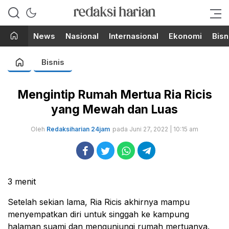
Berita Terupdate dari Redaksi
RedaksiHarian.com
Harian!
News
Nasional
Internasional
Ekonomi
Bisn
Bisnis
Mengintip Rumah Mertua Ria Ricis
yang Mewah dan Luas
Oleh
Redaksiharian 24jam
pada Juni 27, 2022 | 10:15 am
3
menit
Setelah sekian lama, Ria Ricis akhirnya mampu
menyempatkan diri untuk singgah ke kampung
halaman suami dan mengunjungi rumah mertuanya.