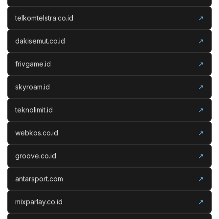
telkomtelstra.co.id
↗
dakisemut.co.id
↗
frivgame.id
↗
skyroam.id
↗
teknolimit.id
↗
webkos.co.id
↗
groove.co.id
↗
antarsport.com
↗
mixparlay.co.id
↗