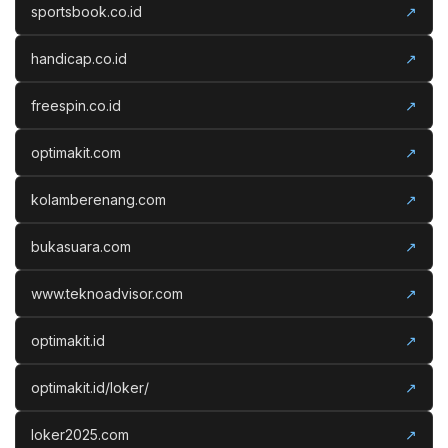
sportsbook.co.id
↗
handicap.co.id
↗
freespin.co.id
↗
optimakit.com
↗
kolamberenang.com
↗
bukasuara.com
↗
www.teknoadvisor.com
↗
optimakit.id
↗
optimakit.id/loker/
↗
loker2025.com
↗