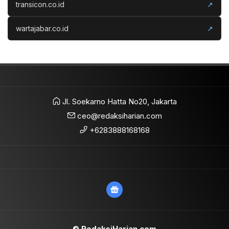
transicon.co.id
↗
wartajabar.co.id
↗
Jl. Soekarno Hatta No20, Jakarta
ceo@redaksiharian.com
+6283888168168
© RedaksiHarian.com