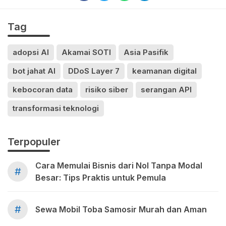
Tag
adopsi AI
Akamai SOTI
Asia Pasifik
bot jahat AI
DDoS Layer 7
keamanan digital
kebocoran data
risiko siber
serangan API
transformasi teknologi
Terpopuler
Cara Memulai Bisnis dari Nol Tanpa Modal
#
Besar: Tips Praktis untuk Pemula
#
Sewa Mobil Toba Samosir Murah dan Aman