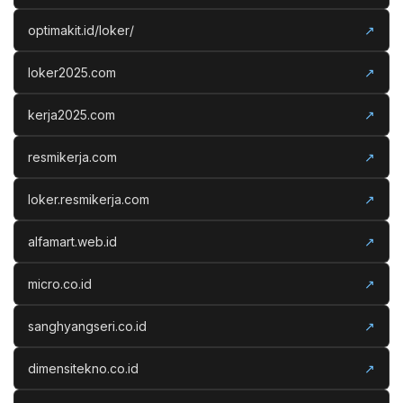
optimakit.id/loker/
↗
loker2025.com
↗
kerja2025.com
↗
resmikerja.com
↗
loker.resmikerja.com
↗
alfamart.web.id
↗
micro.co.id
↗
sanghyangseri.co.id
↗
dimensitekno.co.id
↗