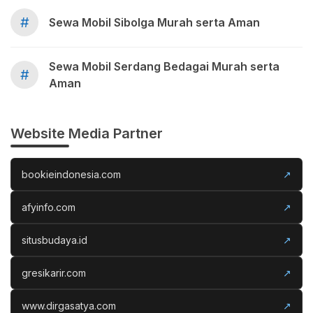
#
Sewa Mobil Sibolga Murah serta Aman
Sewa Mobil Serdang Bedagai Murah serta
#
Aman
Website Media Partner
bookieindonesia.com
↗
afyinfo.com
↗
situsbudaya.id
↗
gresikarir.com
↗
www.dirgasatya.com
↗