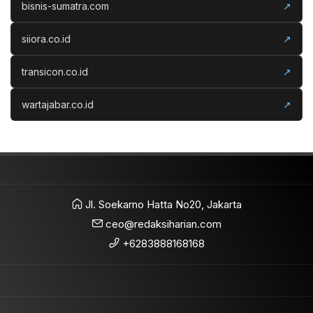
bisnis-sumatra.com
↗
siiora.co.id
↗
transicon.co.id
↗
wartajabar.co.id
↗
Jl. Soekarno Hatta No20, Jakarta
ceo@redaksiharian.com
+6283888168168