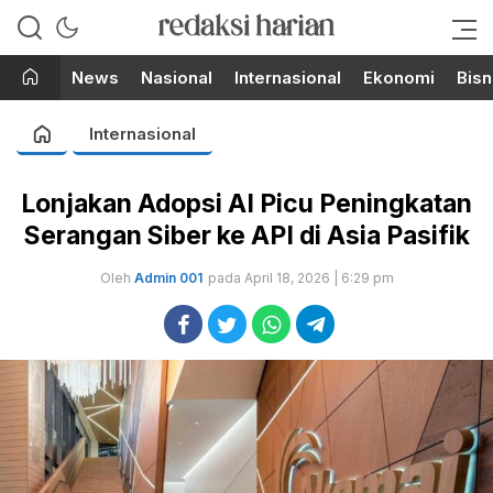
Berita Terupdate dari Redaksi
RedaksiHarian.com
Harian!
News
Nasional
Internasional
Ekonomi
Bisn
Internasional
Lonjakan Adopsi AI Picu Peningkatan
Serangan Siber ke API di Asia Pasifik
Oleh
Admin 001
pada April 18, 2026 | 6:29 pm