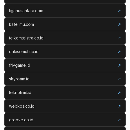
liganusantara.com
↗
kafeilmu.com
↗
telkomtelstra.co.id
↗
dakisemut.co.id
↗
frivgame.id
↗
skyroam.id
↗
teknolimit.id
↗
webkos.co.id
↗
groove.co.id
↗