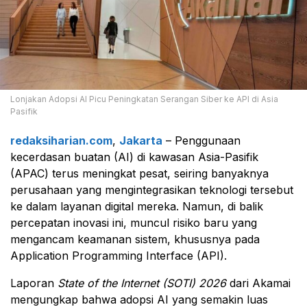
Lonjakan Adopsi AI Picu Peningkatan Serangan Siber ke API di Asia
Pasifik
redaksiharian.com
,
Jakarta
– Penggunaan
kecerdasan buatan (AI) di kawasan Asia-Pasifik
(APAC) terus meningkat pesat, seiring banyaknya
perusahaan yang mengintegrasikan teknologi tersebut
ke dalam layanan digital mereka. Namun, di balik
percepatan inovasi ini, muncul risiko baru yang
mengancam keamanan sistem, khususnya pada
Application Programming Interface (API).
Laporan
State of the Internet (SOTI) 2026
dari Akamai
mengungkap bahwa adopsi AI yang semakin luas