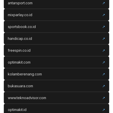
antarsport.com
↗
mixparlay.co.id
↗
sportsbook.co.id
↗
handicap.co.id
↗
freespin.co.id
↗
optimakit.com
↗
kolamberenang.com
↗
bukasuara.com
↗
www.teknoadvisor.com
↗
optimakit.id
↗