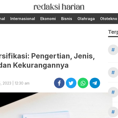
Berita Terupdate dari
RedaksiHarian.com
Redaksi Harian!
nal
Internasional
Ekonomi
Bisnis
Olahraga
Ototekno
Ter
#
rsifikasi: Pengertian, Jenis,
 dan Kekurangannya
#
, 2023 | 12:30 am
#
#