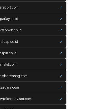
arsport.com
↗
parlay.co.id
↗
rtsbook.co.id
↗
dicap.co.id
↗
espin.co.id
↗
imakit.com
↗
lamberenang.com
↗
kasuara.com
↗
w.teknoadvisor.com
↗