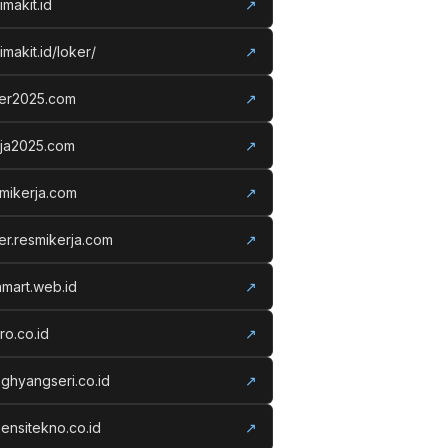
imakit.id
↗
imakit.id/loker/
↗
ker2025.com
↗
rja2025.com
↗
mikerja.com
↗
er.resmikerja.com
↗
amart.web.id
↗
ro.co.id
↗
ghyangseri.co.id
↗
ensitekno.co.id
↗