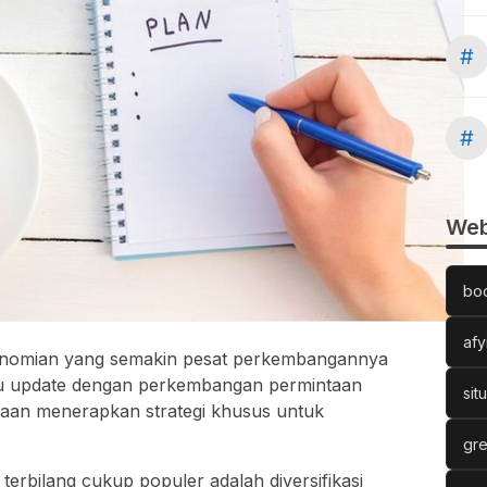
#
#
Web
bo
afy
onomian yang semakin pesat perkembangannya
lalu update dengan perkembangan permintaan
sit
ahaan menerapkan strategi khusus untuk
gre
terbilang cukup populer adalah diversifikasi