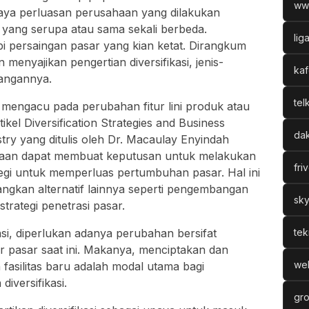
ww
paya perluasan perusahaan yang dilakukan
 yang serupa atau sama sekali berbeda.
lig
 persaingan pasar yang kian ketat. Dirangkum
n menyajikan pengertian diversifikasi, jenis-
kaf
rangannya.
tel
g mengacu pada perubahan fitur lini produk atau
kel Diversification Strategies and Business
dak
try yang ditulis oleh Dr. Macaulay Enyindah
an dapat membuat keputusan untuk melakukan
fri
rategi untuk memperluas pertumbuhan pasar. Hal ini
ngkan alternatif lainnya seperti pengembangan
sky
rategi penetrasi pasar.
asi, diperlukan adanya perubahan bersifat
tek
tur pasar saat ini. Makanya, menciptakan dan
web
fasilitas baru adalah modal utama bagi
iversifikasi.
gro