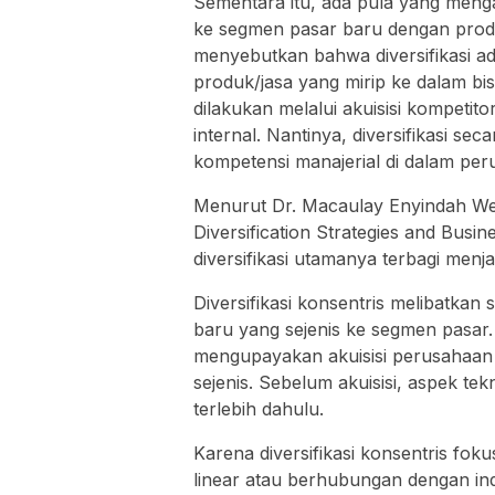
Sementara itu, ada pula yang menga
ke segmen pasar baru dengan produ
menyebutkan bahwa diversifikasi a
produk/jasa yang mirip ke dalam bi
dilakukan melalui akuisisi kompeti
internal. Nantinya, diversifikasi s
kompetensi manajerial di dalam per
Menurut Dr. Macaulay Enyindah Weg
Diversification Strategies and Busi
diversifikasi utamanya terbagi menjadi
Diversifikasi konsentris melibatk
baru yang sejenis ke segmen pasar. T
mengupayakan akuisisi perusahaan
sejenis. Sebelum akuisisi, aspek tek
terlebih dahulu.
Karena diversifikasi konsentris f
linear atau berhubungan dengan indu