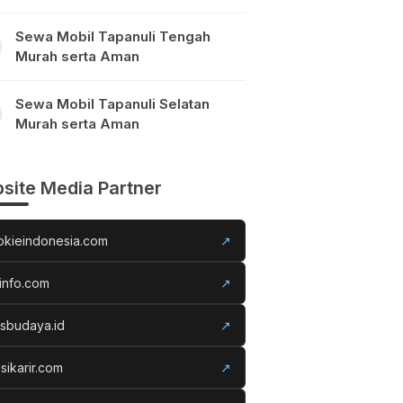
Sewa Mobil Tapanuli Tengah
Murah serta Aman
Sewa Mobil Tapanuli Selatan
Murah serta Aman
site Media Partner
okieindonesia.com
↗
info.com
↗
usbudaya.id
↗
sikarir.com
↗