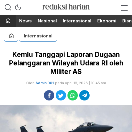
Berita Terupdate dari Redaksi
RedaksiHarian.com
Harian!
News
Nasional
Internasional
Ekonomi
Bisn
Internasional
Kemlu Tanggapi Laporan Dugaan
Pelanggaran Wilayah Udara RI oleh
Militer AS
Oleh
Admin 001
pada April 18, 2026 | 10:45 am