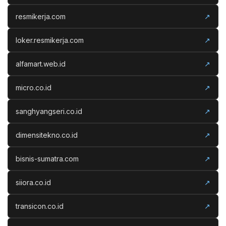
resmikerja.com
↗
loker.resmikerja.com
↗
alfamart.web.id
↗
micro.co.id
↗
sanghyangseri.co.id
↗
dimensitekno.co.id
↗
bisnis-sumatra.com
↗
siiora.co.id
↗
transicon.co.id
↗