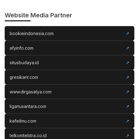
Website Media Partner
bookieindonesia.com
↗
afyinfo.com
↗
situsbudaya.id
↗
gresikarir.com
↗
www.dirgasatya.com
↗
liganusantara.com
↗
kafeilmu.com
↗
telkomtelstra.co.id
↗