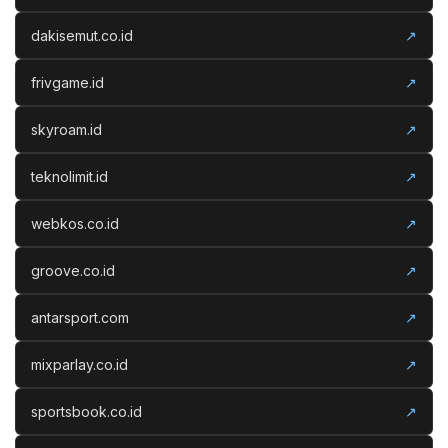
dakisemut.co.id
↗
frivgame.id
↗
skyroam.id
↗
teknolimit.id
↗
webkos.co.id
↗
groove.co.id
↗
antarsport.com
↗
mixparlay.co.id
↗
sportsbook.co.id
↗