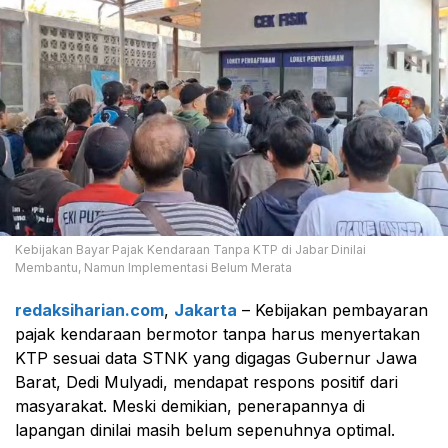
Kebijakan Bayar Pajak Kendaraan Tanpa KTP di Jabar Dinilai
Membantu, Namun Implementasi Belum Merata
redaksiharian.com
,
Jakarta
– Kebijakan pembayaran
pajak kendaraan bermotor tanpa harus menyertakan
KTP sesuai data STNK yang digagas Gubernur Jawa
Barat,
Dedi Mulyadi
, mendapat respons positif dari
masyarakat. Meski demikian, penerapannya di
lapangan dinilai masih belum sepenuhnya optimal.