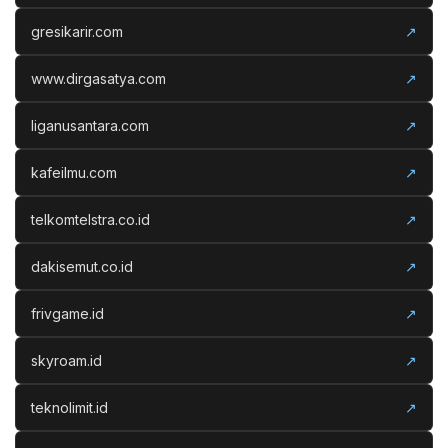
gresikarir.com
↗
www.dirgasatya.com
↗
liganusantara.com
↗
kafeilmu.com
↗
telkomtelstra.co.id
↗
dakisemut.co.id
↗
frivgame.id
↗
skyroam.id
↗
teknolimit.id
↗