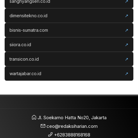
sanghyangseri.co.id
↗
dimensitekno.co.id
↗
bisnis-sumatra.com
↗
siiora.co.id
↗
transicon.co.id
↗
wartajabar.co.id
↗
Jl. Soekarno Hatta No20, Jakarta
ceo@redaksiharian.com
+6283888168168