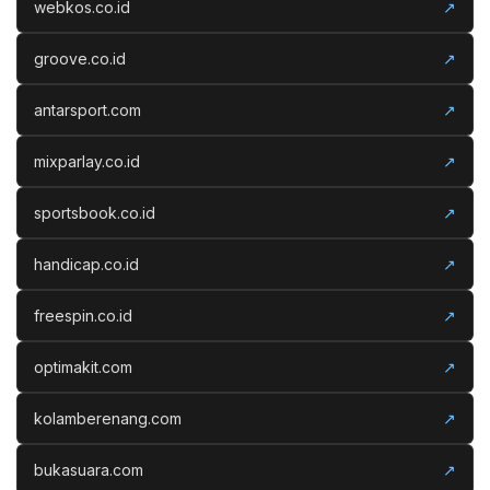
webkos.co.id
↗
groove.co.id
↗
antarsport.com
↗
mixparlay.co.id
↗
sportsbook.co.id
↗
handicap.co.id
↗
freespin.co.id
↗
optimakit.com
↗
kolamberenang.com
↗
bukasuara.com
↗