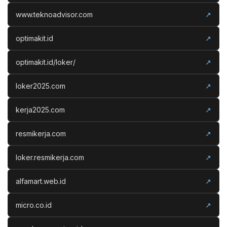
www.teknoadvisor.com
↗
optimakit.id
↗
optimakit.id/loker/
↗
loker2025.com
↗
kerja2025.com
↗
resmikerja.com
↗
loker.resmikerja.com
↗
alfamart.web.id
↗
micro.co.id
↗