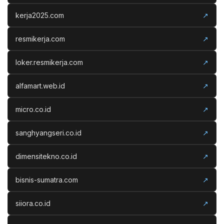
kerja2025.com
↗
resmikerja.com
↗
loker.resmikerja.com
↗
alfamart.web.id
↗
micro.co.id
↗
sanghyangseri.co.id
↗
dimensitekno.co.id
↗
bisnis-sumatra.com
↗
siiora.co.id
↗