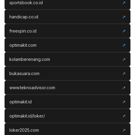
sportsbook.co.id
↗
handicap.co.id
↗
freespin.co.id
↗
optimakit.com
↗
kolamberenang.com
↗
bukasuara.com
↗
www.teknoadvisor.com
↗
optimakit.id
↗
optimakit.id/loker/
↗
loker2025.com
↗