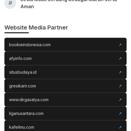
#
Aman
Website Media Partner
bookieindonesia.com
↗
afyinfo.com
↗
situsbudaya.id
↗
gresikarir.com
↗
www.dirgasatya.com
↗
liganusantara.com
↗
kafeilmu.com
↗