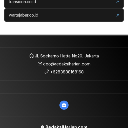
transicon.co.id
↗
wartajabar.co.id
↗
Jl. Soekarno Hatta No20, Jakarta
ceo@redaksiharian.com
+6283888168168
© RedaksiHarian.com