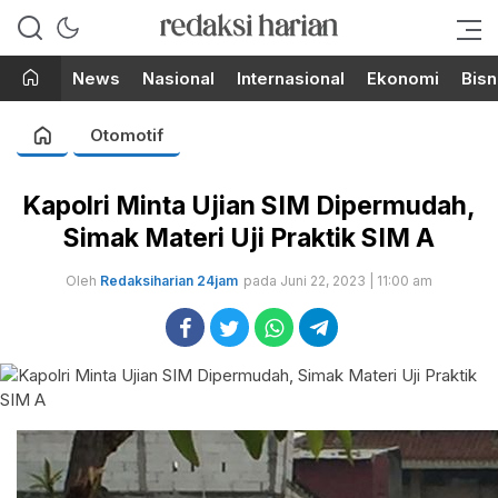
Berita Terupdate dari Redaksi
RedaksiHarian.com
Harian!
News
Nasional
Internasional
Ekonomi
Bisn
Otomotif
Kapolri Minta Ujian SIM Dipermudah,
Simak Materi Uji Praktik SIM A
Oleh
Redaksiharian 24jam
pada Juni 22, 2023 | 11:00 am