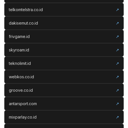
telkomtelstra.co.id
↗
dakisemut.co.id
↗
frivgame.id
↗
skyroam.id
↗
teknolimit.id
↗
webkos.co.id
↗
groove.co.id
↗
antarsport.com
↗
mixparlay.co.id
↗