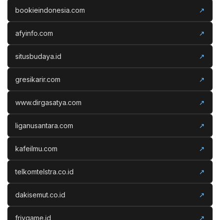
bookieindonesia.com
↗
afyinfo.com
↗
situsbudaya.id
↗
gresikarir.com
↗
www.dirgasatya.com
↗
liganusantara.com
↗
kafeilmu.com
↗
telkomtelstra.co.id
↗
dakisemut.co.id
↗
frivgame.id
↗