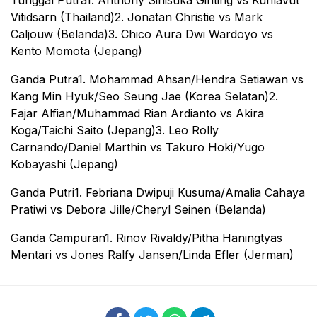
Tunggal Putra1. Anthony Sinisuka Ginting vs Kunlavut
Vitidsarn (Thailand)2. Jonatan Christie vs Mark
Caljouw (Belanda)3. Chico Aura Dwi Wardoyo vs
Kento Momota (Jepang)
Ganda Putra1. Mohammad Ahsan/Hendra Setiawan vs
Kang Min Hyuk/Seo Seung Jae (Korea Selatan)2.
Fajar Alfian/Muhammad Rian Ardianto vs Akira
Koga/Taichi Saito (Jepang)3. Leo Rolly
Carnando/Daniel Marthin vs Takuro Hoki/Yugo
Kobayashi (Jepang)
Ganda Putri1. Febriana Dwipuji Kusuma/Amalia Cahaya
Pratiwi vs Debora Jille/Cheryl Seinen (Belanda)
Ganda Campuran1. Rinov Rivaldy/Pitha Haningtyas
Mentari vs Jones Ralfy Jansen/Linda Efler (Jerman)