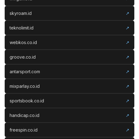
skyroam.id
↗
teknolimit.id
↗
webkos.co.id
↗
groove.co.id
↗
antarsport.com
↗
mixparlay.co.id
↗
sportsbook.co.id
↗
handicap.co.id
↗
freespin.co.id
↗