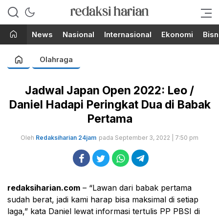
Berita Terupdate dari Redaksi
RedaksiHarian.com
Harian!
News
Nasional
Internasional
Ekonomi
Bisn
Olahraga
Jadwal Japan Open 2022: Leo /
Daniel Hadapi Peringkat Dua di Babak
Pertama
Oleh
Redaksiharian 24jam
pada September 3, 2022 | 7:50 pm
redaksiharian.com
– “Lawan dari babak pertama
sudah berat, jadi kami harap bisa maksimal di setiap
laga,” kata Daniel lewat informasi tertulis PP PBSI di