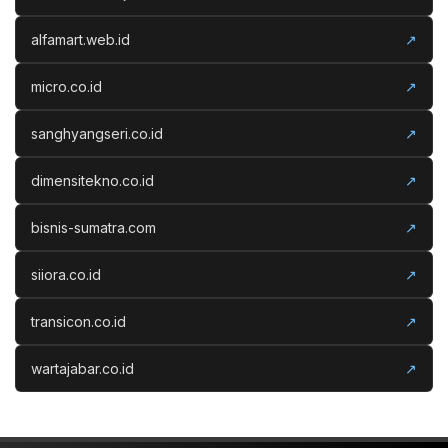
alfamart.web.id
↗
micro.co.id
↗
sanghyangseri.co.id
↗
dimensitekno.co.id
↗
bisnis-sumatra.com
↗
siiora.co.id
↗
transicon.co.id
↗
wartajabar.co.id
↗