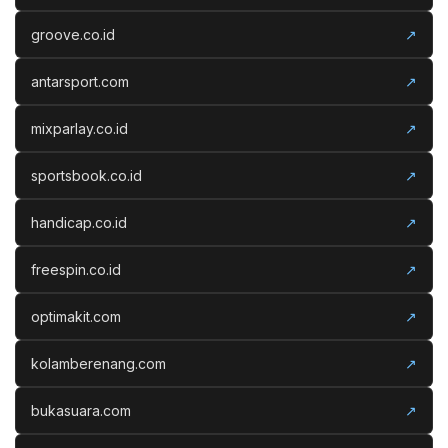
groove.co.id
↗
antarsport.com
↗
mixparlay.co.id
↗
sportsbook.co.id
↗
handicap.co.id
↗
freespin.co.id
↗
optimakit.com
↗
kolamberenang.com
↗
bukasuara.com
↗