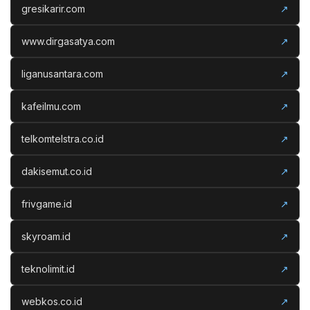
gresikarir.com
↗
www.dirgasatya.com
↗
liganusantara.com
↗
kafeilmu.com
↗
telkomtelstra.co.id
↗
dakisemut.co.id
↗
frivgame.id
↗
skyroam.id
↗
teknolimit.id
↗
webkos.co.id
↗