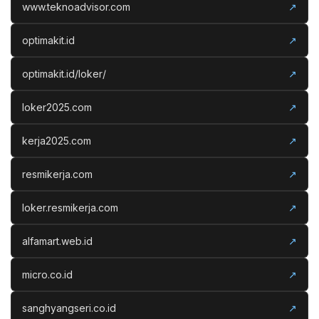
www.teknoadvisor.com
↗
optimakit.id
↗
optimakit.id/loker/
↗
loker2025.com
↗
kerja2025.com
↗
resmikerja.com
↗
loker.resmikerja.com
↗
alfamart.web.id
↗
micro.co.id
↗
sanghyangseri.co.id
↗