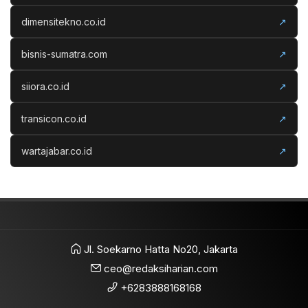
dimensitekno.co.id
↗
bisnis-sumatra.com
↗
siiora.co.id
↗
transicon.co.id
↗
wartajabar.co.id
↗
Jl. Soekarno Hatta No20, Jakarta
ceo@redaksiharian.com
+6283888168168