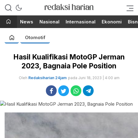
Berita Terupdate dari Redaksi
RedaksiHarian.com
Harian!
News
Nasional
Internasional
Ekonomi
Bisn
Otomotif
Hasil Kualifikasi MotoGP Jerman
2023, Bagnaia Pole Position
Oleh
Redaksiharian 24jam
pada Juni 18, 2023 | 4:00 am