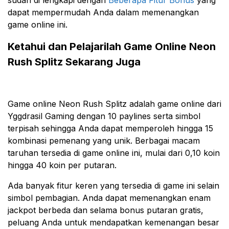
sudah di lengkapi dengan
Beberapa Fitur Bonus
yang
dapat mempermudah Anda dalam memenangkan
game online ini.
Ketahui dan Pelajarilah Game Online Neon
Rush Splitz Sekarang Juga
Game online Neon Rush Splitz adalah game online dari
Yggdrasil Gaming dengan 10 paylines serta simbol
terpisah sehingga Anda dapat memperoleh hingga 15
kombinasi pemenang yang unik. Berbagai macam
taruhan tersedia di game online ini, mulai dari 0,10 koin
hingga 40 koin per putaran.
Ada banyak fitur keren yang tersedia di game ini selain
simbol pembagian. Anda dapat memenangkan enam
jackpot berbeda dan selama bonus putaran gratis,
peluang Anda untuk mendapatkan kemenangan besar