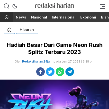
Berita Terupdate dari Redaksi
RedaksiHarian.com
Harian!
News
Nasional
Internasional
Ekonomi
Bisn
Hiburan
Hadiah Besar Dari Game Neon Rush
Splitz Terbaru 2023
Oleh
Redaksiharian 24jam
pada Juni 27, 2023 | 3:28 pm