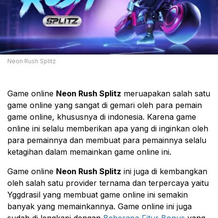
Neon Rush Splitz
Game online
Neon Rush Splitz
meruapakan salah satu
game online yang sangat di gemari oleh para pemain
game online, khususnya di indonesia. Karena game
online ini selalu memberikan apa yang di inginkan oleh
para pemainnya dan membuat para pemainnya selalu
ketagihan dalam memainkan game online ini.
Game online
Neon Rush Splitz
ini juga di kembangkan
oleh salah satu provider ternama dan terpercaya yaitu
Yggdrasil yang membuat game online ini semakin
banyak yang memainkannya. Game online ini juga