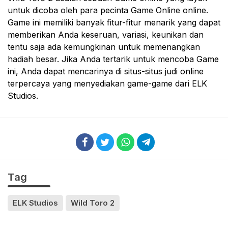
untuk dicoba oleh para pecinta Game Online online.
Game ini memiliki banyak fitur-fitur menarik yang dapat
memberikan Anda keseruan, variasi, keunikan dan
tentu saja ada kemungkinan untuk memenangkan
hadiah besar. Jika Anda tertarik untuk mencoba Game
ini, Anda dapat mencarinya di situs-situs judi online
terpercaya yang menyediakan game-game dari ELK
Studios.
Tag
ELK Studios
Wild Toro 2