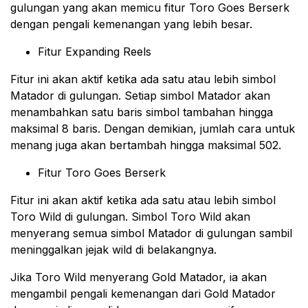
gulungan yang akan memicu fitur Toro Goes Berserk
dengan pengali kemenangan yang lebih besar.
Fitur Expanding Reels
Fitur ini akan aktif ketika ada satu atau lebih simbol
Matador di gulungan. Setiap simbol Matador akan
menambahkan satu baris simbol tambahan hingga
maksimal 8 baris. Dengan demikian, jumlah cara untuk
menang juga akan bertambah hingga maksimal 502.
Fitur Toro Goes Berserk
Fitur ini akan aktif ketika ada satu atau lebih simbol
Toro Wild di gulungan. Simbol Toro Wild akan
menyerang semua simbol Matador di gulungan sambil
meninggalkan jejak wild di belakangnya.
Jika Toro Wild menyerang Gold Matador, ia akan
mengambil pengali kemenangan dari Gold Matador