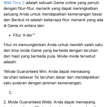
Wild Toro 2
adalah sebuah Game online yang penuh
dengan fitur-fitur menarik yang dapat meningkatkan
peluang Anda untuk mendapatkan kemenangan besar
dan Berikut ini adalah beberapa fitur menarik yang ada
di Game ini antara lain:
Fitur X-iter™
Fitur ini memungkinkan Anda untuk memilih salah satu
dari lima mode Game yang berbeda dengan taruhan
dan hasil yang berbeda pula. Mode-mode tersebut
adalah:
1Mode Guaranteed Win: Anda dapat memasang
taruhan sebesar 5x taruhan dasar dan mendapatkan
satu putaran dengan jaminan kemenangan.
2. Mode Guaranteed Wilds: Anda dapat memasang