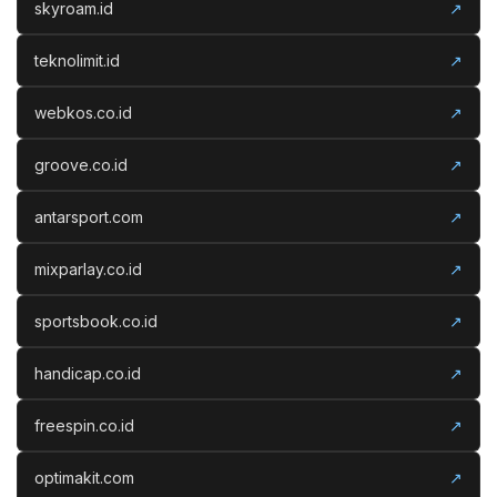
skyroam.id
↗
teknolimit.id
↗
webkos.co.id
↗
groove.co.id
↗
antarsport.com
↗
mixparlay.co.id
↗
sportsbook.co.id
↗
handicap.co.id
↗
freespin.co.id
↗
optimakit.com
↗