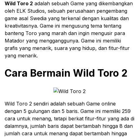
Wild Toro 2
adalah sebuah Game yang dikembangkan
oleh ELK Studios, sebuah perusahaan pengembang
game asal Swedia yang terkenal dengan kualitas dan
kreativitasnya. Game ini mengusung tema tentang
banteng Toro yang marah dan ingin mengusir para
Matador yang mengganggunya. Game ini memiliki
grafis yang menarik, suara yang hidup, dan fitur-fitur
yang menarik.
Cara Bermain Wild Toro 2
Wild Toro 2 sendiri adalah sebuah Game online
dengan 5 gulungan dan 5 baris. Game ini memiliki 259
cara untuk menang, tetapi berkat fitur-fitur yang ada di
dalamnya, jumlah baris dapat bertambah hingga 8 dan
jumlah cara untuk menang dapat bertambah hingga