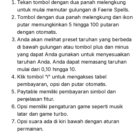
Tekan tombol dengan dua panah melengkung
untuk mulai memutar gulungan di Faerie Spells.
Tombol dengan dua panah melengkung dan ikon
putar memungkinkan 5 hingga 100 putaran
dengan otomatis.
Anda akan melihat preset taruhan yang berbeda
di bawah gulungan atau tombol plus dan minus
yang dapat Anda gunakan untuk menyesuaikan
taruhan Anda. Anda dapat memasang taruhan
mulai dari 0,10 hingga 10.
Klik tombol “i” untuk mengakses tabel
pembayaran, opsi dan putar otomatis.
Paytable memiliki pembayaran simbol dan
penjelasan fitur.
Opsi memiliki pengaturan game seperti musik
latar dan game turbo.
Opsi suara ada di kiri bawah dengan aturan
permainan.