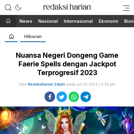
Berita Terupdate dari Redaksi
RedaksiHarian.com
Harian!
News
Nasional
Internasional
Ekonomi
Bisn
Hiburan
Nuansa Negeri Dongeng Game
Faerie Spells dengan Jackpot
Terprogresif 2023
Oleh
Redaksiharian 24jam
pada Juli 31, 2023 | 3:34 pm