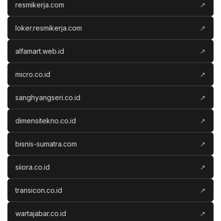
resmikerja.com
↗
loker.resmikerja.com
↗
alfamart.web.id
↗
micro.co.id
↗
sanghyangseri.co.id
↗
dimensitekno.co.id
↗
bisnis-sumatra.com
↗
siiora.co.id
↗
transicon.co.id
↗
wartajabar.co.id
↗