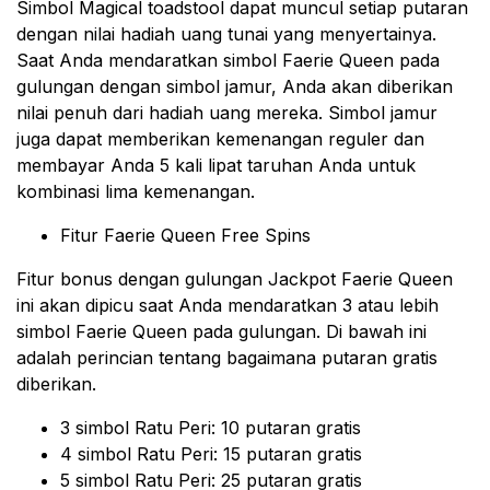
Simbol Magical toadstool dapat muncul setiap putaran
dengan nilai hadiah uang tunai yang menyertainya.
Saat Anda mendaratkan simbol Faerie Queen pada
gulungan dengan simbol jamur, Anda akan diberikan
nilai penuh dari hadiah uang mereka. Simbol jamur
juga dapat memberikan kemenangan reguler dan
membayar Anda 5 kali lipat taruhan Anda untuk
kombinasi lima kemenangan.
Fitur Faerie Queen Free Spins
Fitur bonus dengan gulungan Jackpot Faerie Queen
ini akan dipicu saat Anda mendaratkan 3 atau lebih
simbol Faerie Queen pada gulungan. Di bawah ini
adalah perincian tentang bagaimana putaran gratis
diberikan.
3 simbol Ratu Peri: 10 putaran gratis
4 simbol Ratu Peri: 15 putaran gratis
5 simbol Ratu Peri: 25 putaran gratis