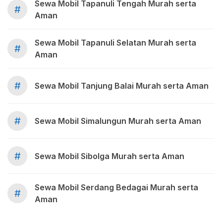
Sewa Mobil Tapanuli Tengah Murah serta
#
Aman
Sewa Mobil Tapanuli Selatan Murah serta
#
Aman
#
Sewa Mobil Tanjung Balai Murah serta Aman
#
Sewa Mobil Simalungun Murah serta Aman
#
Sewa Mobil Sibolga Murah serta Aman
Sewa Mobil Serdang Bedagai Murah serta
#
Aman