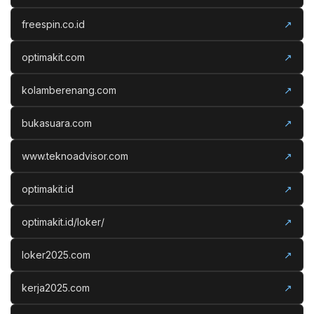
freespin.co.id
↗
optimakit.com
↗
kolamberenang.com
↗
bukasuara.com
↗
www.teknoadvisor.com
↗
optimakit.id
↗
optimakit.id/loker/
↗
loker2025.com
↗
kerja2025.com
↗