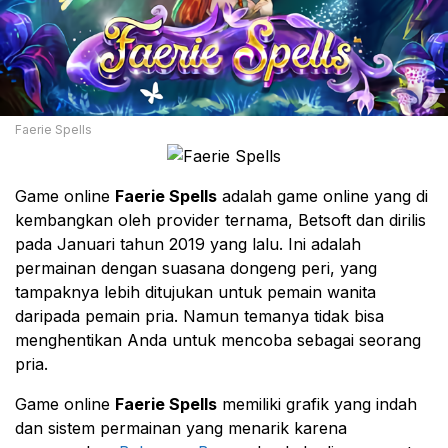
Faerie Spells
Game online
Faerie Spells
adalah game online yang di
kembangkan oleh provider ternama, Betsoft dan dirilis
pada Januari tahun 2019 yang lalu. Ini adalah
permainan dengan suasana dongeng peri, yang
tampaknya lebih ditujukan untuk pemain wanita
daripada pemain pria. Namun temanya tidak bisa
menghentikan Anda untuk mencoba sebagai seorang
pria.
Game online
Faerie Spells
memiliki grafik yang indah
dan sistem permainan yang menarik karena