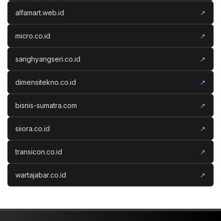
alfamart.web.id
↗
micro.co.id
↗
sanghyangseri.co.id
↗
dimensitekno.co.id
↗
bisnis-sumatra.com
↗
siiora.co.id
↗
transicon.co.id
↗
wartajabar.co.id
↗