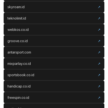
skyroam.id
↗
teknolimit.id
↗
webkos.co.id
↗
groove.co.id
↗
antarsport.com
↗
mixparlay.co.id
↗
sportsbook.co.id
↗
handicap.co.id
↗
freespin.co.id
↗