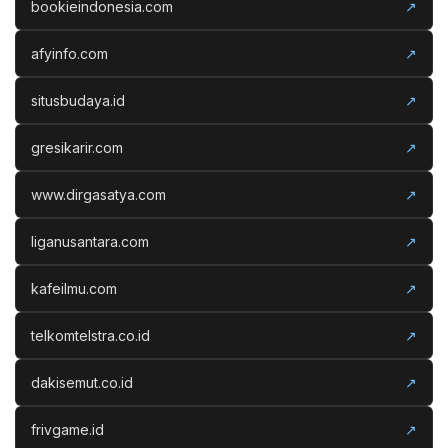
bookieindonesia.com
↗
afyinfo.com
↗
situsbudaya.id
↗
gresikarir.com
↗
www.dirgasatya.com
↗
liganusantara.com
↗
kafeilmu.com
↗
telkomtelstra.co.id
↗
dakisemut.co.id
↗
frivgame.id
↗