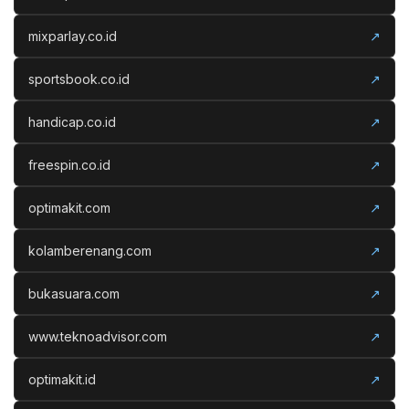
mixparlay.co.id
↗
sportsbook.co.id
↗
handicap.co.id
↗
freespin.co.id
↗
optimakit.com
↗
kolamberenang.com
↗
bukasuara.com
↗
www.teknoadvisor.com
↗
optimakit.id
↗