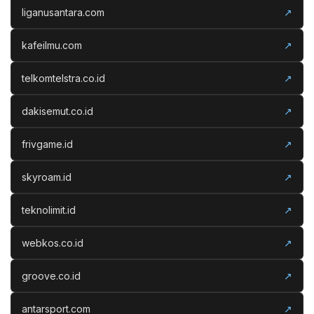
liganusantara.com
↗
kafeilmu.com
↗
telkomtelstra.co.id
↗
dakisemut.co.id
↗
frivgame.id
↗
skyroam.id
↗
teknolimit.id
↗
webkos.co.id
↗
groove.co.id
↗
antarsport.com
↗