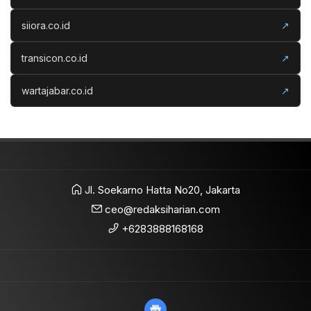
siiora.co.id
↗
transicon.co.id
↗
wartajabar.co.id
↗
Jl. Soekarno Hatta No20, Jakarta
ceo@redaksiharian.com
+6283888168168