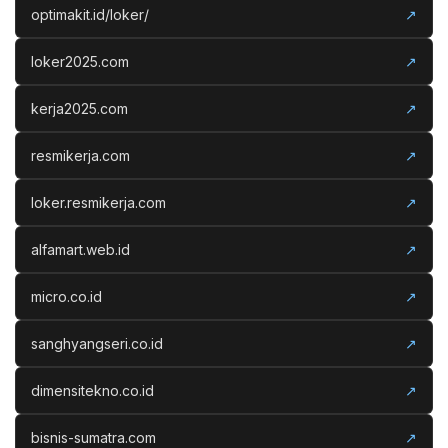
optimakit.id/loker/
↗
loker2025.com
↗
kerja2025.com
↗
resmikerja.com
↗
loker.resmikerja.com
↗
alfamart.web.id
↗
micro.co.id
↗
sanghyangseri.co.id
↗
dimensitekno.co.id
↗
bisnis-sumatra.com
↗