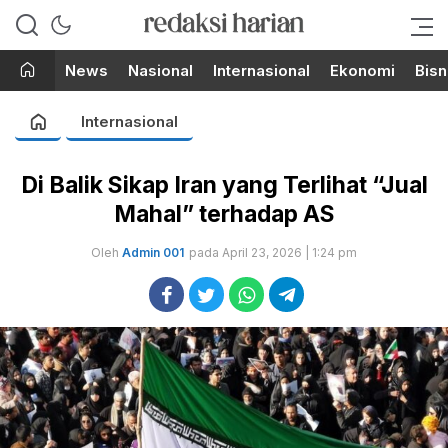
Berita Terupdate dari Redaksi
RedaksiHarian.com
Harian!
News
Nasional
Internasional
Ekonomi
Bisn
Internasional
Di Balik Sikap Iran yang Terlihat “Jual
Mahal” terhadap AS
Oleh
Admin 001
pada April 23, 2026 | 1:24 pm