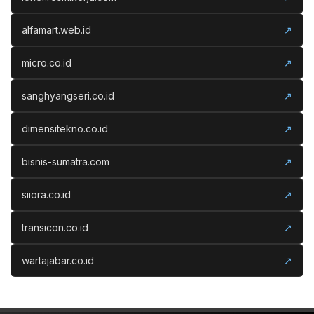
alfamart.web.id
↗
micro.co.id
↗
sanghyangseri.co.id
↗
dimensitekno.co.id
↗
bisnis-sumatra.com
↗
siiora.co.id
↗
transicon.co.id
↗
wartajabar.co.id
↗