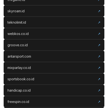
skyroam.id
↗
teknolimit.id
↗
webkos.co.id
↗
groove.co.id
↗
antarsport.com
↗
mixparlay.co.id
↗
sportsbook.co.id
↗
handicap.co.id
↗
freespin.co.id
↗