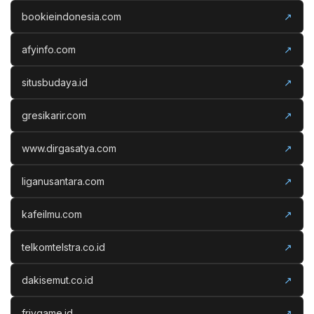
bookieindonesia.com
↗
afyinfo.com
↗
situsbudaya.id
↗
gresikarir.com
↗
www.dirgasatya.com
↗
liganusantara.com
↗
kafeilmu.com
↗
telkomtelstra.co.id
↗
dakisemut.co.id
↗
frivgame.id
↗