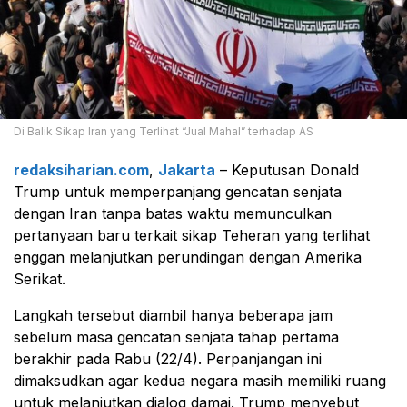
Di Balik Sikap Iran yang Terlihat “Jual Mahal” terhadap AS
redaksiharian.com
,
Jakarta
– Keputusan
Donald
Trump
untuk memperpanjang gencatan senjata
dengan
Iran
tanpa batas waktu memunculkan
pertanyaan baru terkait sikap Teheran yang terlihat
enggan melanjutkan perundingan dengan Amerika
Serikat.
Langkah tersebut diambil hanya beberapa jam
sebelum masa gencatan senjata tahap pertama
berakhir pada Rabu (22/4). Perpanjangan ini
dimaksudkan agar kedua negara masih memiliki ruang
untuk melanjutkan dialog damai. Trump menyebut