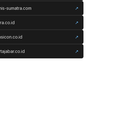
nis-sumatra.com
↗
ora.co.id
↗
nsicon.co.id
↗
tajabar.co.id
↗