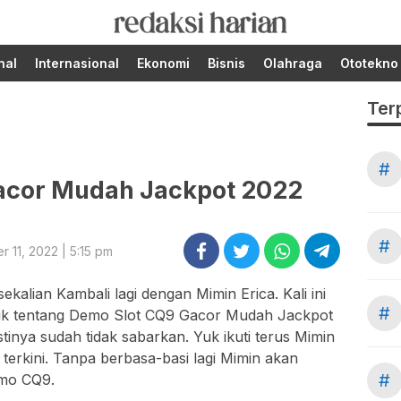
Berita Terupdate dari
RedaksiHarian.com
Redaksi Harian!
nal
Internasional
Ekonomi
Bisnis
Olahraga
Ototekno
Ter
#
acor Mudah Jackpot 2022
#
 11, 2022 | 5:15 pm
ekalian Kambali lagi dengan Mimin Erica. Kali ini
#
ik tentang Demo Slot CQ9 Gacor Mudah Jackpot
tinya sudah tidak sabarkan. Yuk ikuti terus Mimin
terkini. Tanpa berbasa-basi lagi Mimin akan
#
emo CQ9.