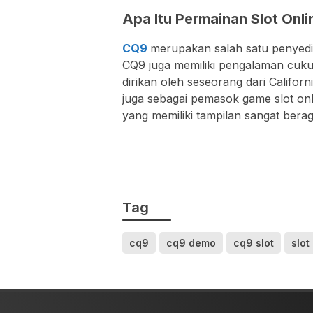
Apa Itu Permainan Slot Onl
CQ9
merupakan salah satu penyed
CQ9 juga memiliki pengalaman cukup
dirikan oleh seseorang dari Califo
juga sebagai pemasok game slot onl
yang memiliki tampilan sangat bera
Tag
cq9
cq9 demo
cq9 slot
slot