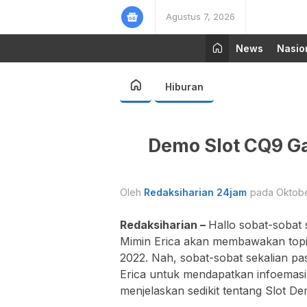
Agustus 7, 2026
News
Nasio
Hiburan
Demo Slot CQ9 G
Oleh
Redaksiharian 24jam
pada Oktober
Redaksiharian –
Hallo sobat-sobat s
Mimin Erica akan membawakan top
2022. Nah, sobat-sobat sekalian pas
Erica untuk mendapatkan infoemasi 
menjelaskan sedikit tentang Slot D