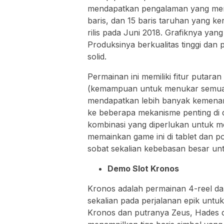
mendapatkan pengalaman yang menak
baris, dan 15 baris taruhan yang k
rilis pada Juni 2018. Grafiknya yan
Produksinya berkualitas tinggi da
solid.
Permainan ini memiliki fitur putaran 
(kemampuan untuk menukar semua 
mendapatkan lebih banyak kemena
ke beberapa mekanisme penting di d
kombinasi yang diperlukan untuk me
memainkan game ini di tablet dan p
sobat sekalian kebebasan besar u
Demo Slot Kronos
Kronos adalah permainan 4-reel d
sekalian pada perjalanan epik untu
Kronos dan putranya Zeus, Hades d