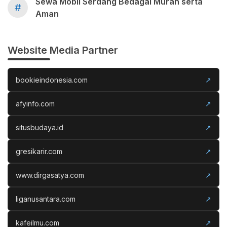
Sewa Mobil Serdang Bedagai Murah serta
#
Aman
Website Media Partner
bookieindonesia.com
↗
afyinfo.com
↗
situsbudaya.id
↗
gresikarir.com
↗
www.dirgasatya.com
↗
liganusantara.com
↗
kafeilmu.com
↗