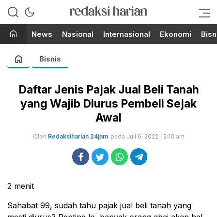
Berita Terupdate dari Redaksi
RedaksiHarian.com
Harian!
News
Nasional
Internasional
Ekonomi
Bisn
Bisnis
Daftar Jenis Pajak Jual Beli Tanah
yang Wajib Diurus Pembeli Sejak
Awal
Oleh
Redaksiharian 24jam
pada Juli 6, 2022 | 2:10 am
2
menit
Sahabat 99, sudah tahu pajak jual beli tanah yang