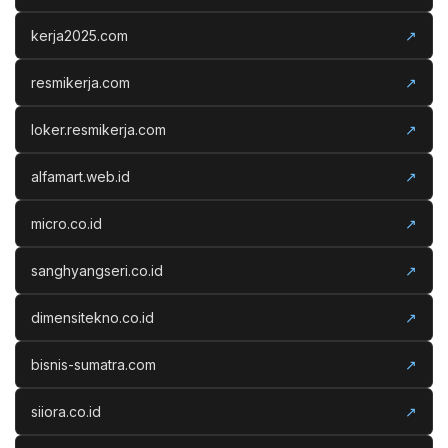
kerja2025.com
↗
resmikerja.com
↗
loker.resmikerja.com
↗
alfamart.web.id
↗
micro.co.id
↗
sanghyangseri.co.id
↗
dimensitekno.co.id
↗
bisnis-sumatra.com
↗
siiora.co.id
↗