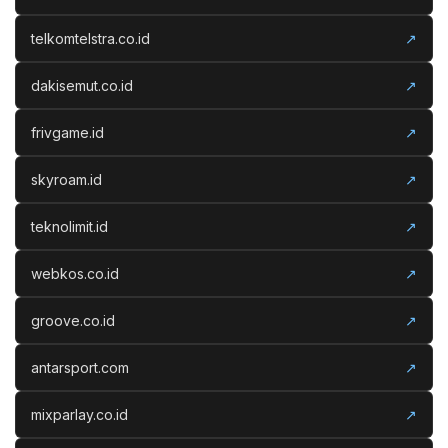
telkomtelstra.co.id
↗
dakisemut.co.id
↗
frivgame.id
↗
skyroam.id
↗
teknolimit.id
↗
webkos.co.id
↗
groove.co.id
↗
antarsport.com
↗
mixparlay.co.id
↗