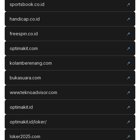
sportsbook.co.id
↗
handicap.co.id
↗
freespin.co.id
↗
optimakit.com
↗
kolamberenang.com
↗
bukasuara.com
↗
www.teknoadvisor.com
↗
optimakit.id
↗
optimakit.id/loker/
↗
loker2025.com
↗