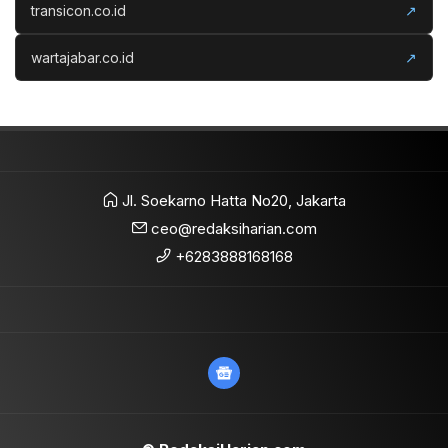
transicon.co.id
↗
wartajabar.co.id
↗
Jl. Soekarno Hatta No20, Jakarta
ceo@redaksiharian.com
+6283888168168