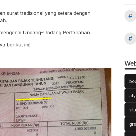
n surat tradisional yang setara dengan
#
nah.
n mengenai Undang-Undang Pertanahan.
#
a berikut ini!
Web
bo
afy
sit
gre