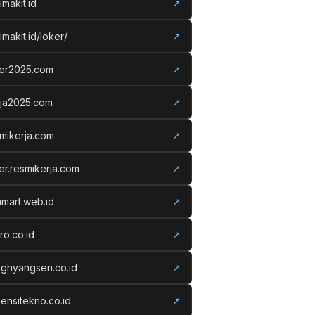
imakit.id
↗
imakit.id/loker/
↗
ker2025.com
↗
rja2025.com
↗
mikerja.com
↗
er.resmikerja.com
↗
amart.web.id
↗
ro.co.id
↗
ghyangseri.co.id
↗
ensitekno.co.id
↗