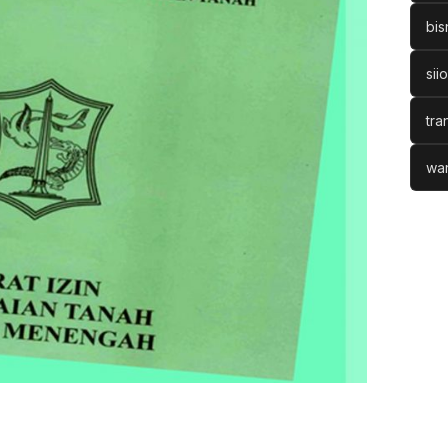
bis
sii
tra
war