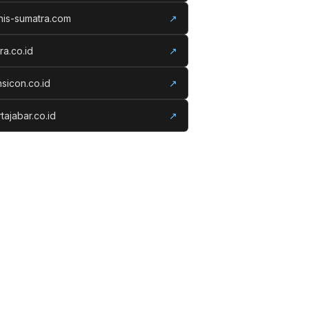
nis-sumatra.com
↗
ora.co.id
↗
nsicon.co.id
↗
tajabar.co.id
↗