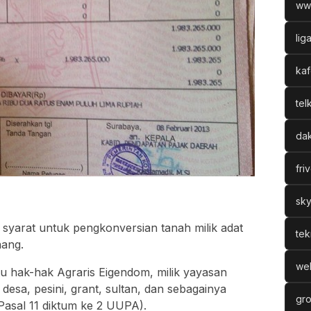
ww
lig
kaf
tel
dak
fri
sky
syarat untuk pengkonversian tanah milik adat
tek
ang.
web
aitu hak-hak Agraris Eigendom, milik yayasan
esa, pesini, grant, sultan, dan sebagainya
gro
(Pasal 11 diktum ke 2 UUPA).