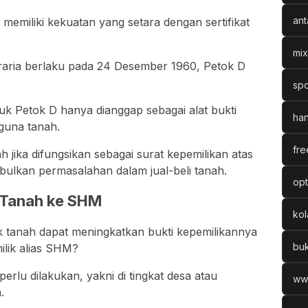
ant
memiliki kekuatan yang setara dengan sertifikat
mix
ria berlaku pada 24 Desember 1960, Petok D
spo
ntuk Petok D hanya dianggap sebagai alat bukti
han
guna tanah.
fre
ah jika difungsikan sebagai surat kepemilikan atas
ulkan permasalahan dalam jual-beli tanah.
opt
t Tanah ke SHM
ko
k tanah dapat meningkatkan bukti kepemilikannya
bu
milik alias SHM?
rlu dilakukan, yakni di tingkat desa atau
ww
.