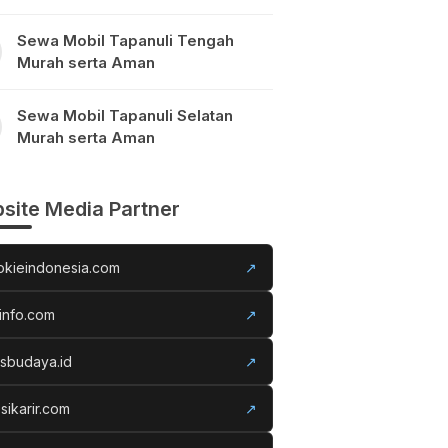
Sewa Mobil Tapanuli Tengah
Murah serta Aman
Sewa Mobil Tapanuli Selatan
Murah serta Aman
site Media Partner
okieindonesia.com
↗
info.com
↗
usbudaya.id
↗
sikarir.com
↗