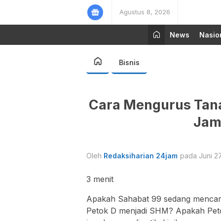
Agustus 8, 2026
News
Nasio
Bisnis
Cara Mengurus Tana
Jam
Oleh
Redaksiharian 24jam
pada Juni 27
3
menit
Apakah Sahabat 99 sedang mencari
Petok D menjadi SHM? Apakah Peto