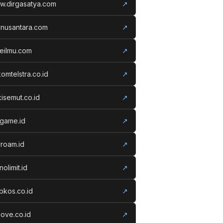
w.dirgasatya.com
↗
anusantara.com
↗
eilmu.com
↗
komtelstra.co.id
↗
isemut.co.id
↗
vgame.id
↗
roam.id
↗
nolimit.id
↗
kos.co.id
↗
ove.co.id
↗