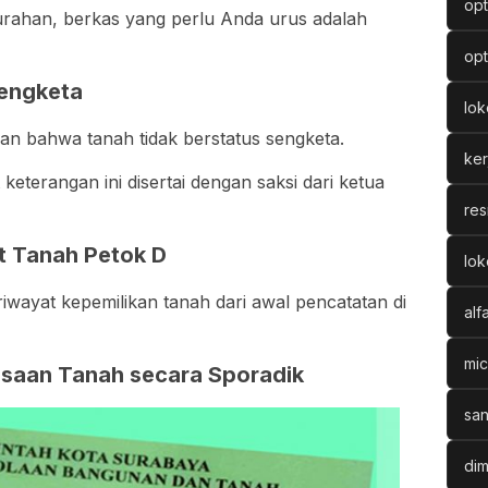
opt
lurahan, berkas yang perlu Anda urus adalah
opt
Sengketa
lo
kan bahwa tanah tidak berstatus sengketa.
ke
eterangan ini disertai dengan saksi dari ketua
res
t Tanah Petok D
lok
iwayat kepemilikan tanah dari awal pencatatan di
alf
mic
asaan Tanah secara Sporadik
san
dim