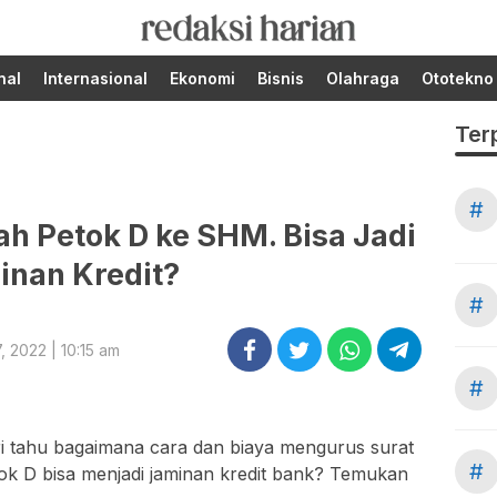
Berita Terupdate dari
RedaksiHarian.com
Redaksi Harian!
nal
Internasional
Ekonomi
Bisnis
Olahraga
Ototekno
Ter
#
h Petok D ke SHM. Bisa Jadi
inan Kredit?
#
, 2022 | 10:15 am
#
 tahu bagaimana cara dan biaya mengurus surat
#
k D bisa menjadi jaminan kredit bank? Temukan