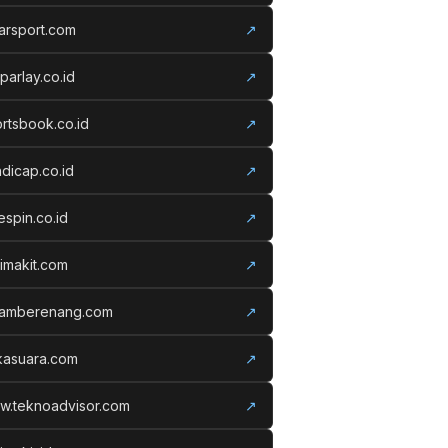
arsport.com
↗
parlay.co.id
↗
rtsbook.co.id
↗
dicap.co.id
↗
espin.co.id
↗
imakit.com
↗
lamberenang.com
↗
kasuara.com
↗
w.teknoadvisor.com
↗