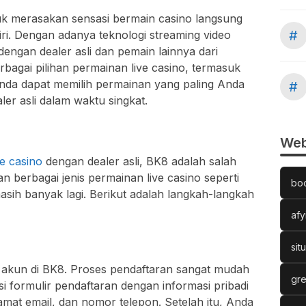
tuk merasakan sensasi bermain casino langsung
#
i. Dengan adanya teknologi streaming video
engan dealer asli dan pemain lainnya dari
agai pilihan permainan live casino, termasuk
 Anda dapat memilih permainan yang paling Anda
#
er asli dalam waktu singkat.
Web
ve casino
dengan dealer asli, BK8 adalah salah
n berbagai jenis permainan live casino seperti
bo
masih banyak lagi. Berikut adalah langkah-langkah
afy
sit
 akun di BK8. Proses pendaftaran sangat mudah
gre
i formulir pendaftaran dengan informasi pribadi
lamat email, dan nomor telepon. Setelah itu, Anda