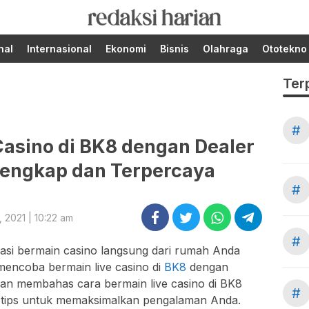
Berita Terupdate dari
RedaksiHarian.com
Redaksi Harian!
nal
Internasional
Ekonomi
Bisnis
Olahraga
Ototekno
Ter
#
Casino di BK8 dengan Dealer
Lengkap dan Terpercaya
#
 2021 | 10:22 am
#
asi bermain casino langsung dari rumah Anda
mencoba bermain live casino di
BK8
dengan
i akan membahas cara bermain live casino di BK8
#
n tips untuk memaksimalkan pengalaman Anda.