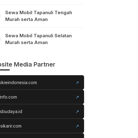
Sewa Mobil Tapanuli Tengah
Murah serta Aman
Sewa Mobil Tapanuli Selatan
Murah serta Aman
site Media Partner
okieindonesia.com
↗
info.com
↗
usbudaya.id
↗
sikarir.com
↗