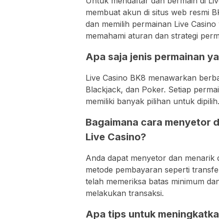
Untuk mendaftar dan bermain di Liv
membuat akun di situs web resmi B
dan memilih permainan Live Casino 
memahami aturan dan strategi per
Apa saja jenis permainan ya
Live Casino BK8 menawarkan berbaga
Blackjack, dan Poker. Setiap perma
memiliki banyak pilihan untuk dipilih
Bagaimana cara menyetor d
Live Casino?
Anda dapat menyetor dan menarik d
metode pembayaran seperti transfer
telah memeriksa batas minimum da
melakukan transaksi.
Apa tips untuk meningkatka