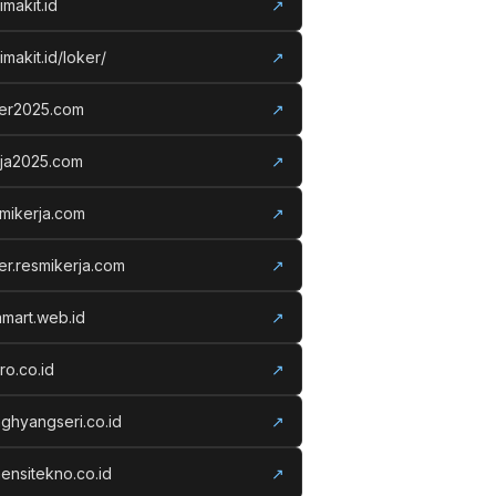
imakit.id
↗
imakit.id/loker/
↗
ker2025.com
↗
rja2025.com
↗
mikerja.com
↗
er.resmikerja.com
↗
amart.web.id
↗
ro.co.id
↗
ghyangseri.co.id
↗
ensitekno.co.id
↗