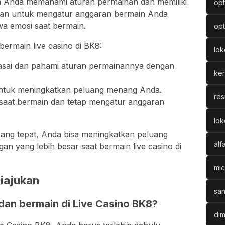
n Anda memahami aturan permainan dan memiliki
opt
stikan untuk mengatur anggaran bermain Anda
awa emosi saat bermain.
opt
bermain live casino di BK8:
lo
asai dan pahami aturan permainannya dengan
ke
untuk meningkatkan peluang menang Anda.
res
 saat bermain dan tetap mengatur anggaran
lok
 yang tepat, Anda bisa meningkatkan peluang
alf
 yang lebih besar saat bermain live casino di
mic
iajukan
san
an bermain di Live Casino BK8?
dim