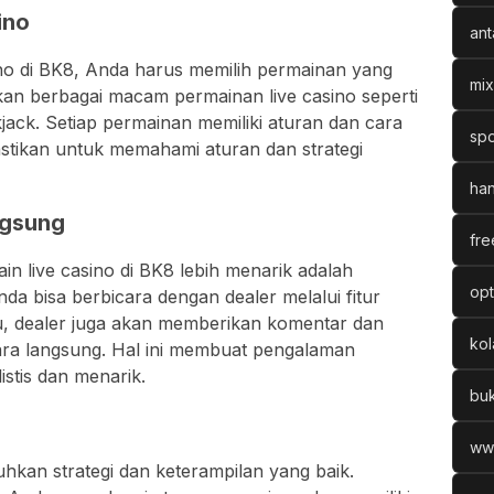
ino
ant
no di BK8, Anda harus memilih permainan yang
mix
an berbagai macam permainan live casino seperti
ckjack. Setiap permainan memiliki aturan dan cara
spo
stikan untuk memahami aturan dan strategi
han
ngsung
fre
n live casino di BK8 lebih menarik adalah
opt
nda bisa berbicara dengan dealer melalui fitur
 itu, dealer juga akan memberikan komentar dan
ko
ra langsung. Hal ini membuat pengalaman
istis dan menarik.
bu
ww
hkan strategi dan keterampilan yang baik.