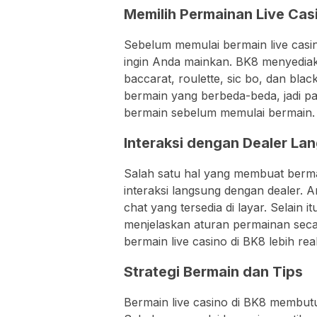
Memilih Permainan Live Cas
Sebelum memulai bermain live casi
ingin Anda mainkan. BK8 menyediak
baccarat, roulette, sic bo, dan bla
bermain yang berbeda-beda, jadi pa
bermain sebelum memulai bermain.
Interaksi dengan Dealer La
Salah satu hal yang membuat bermai
interaksi langsung dengan dealer. A
chat yang tersedia di layar. Selain
menjelaskan aturan permainan seca
bermain live casino di BK8 lebih real
Strategi Bermain dan Tips
Bermain live casino di BK8 membutu