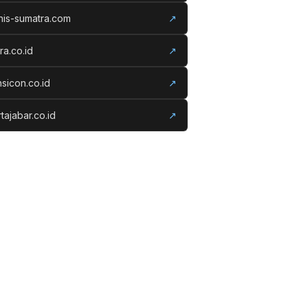
nis-sumatra.com
↗
ora.co.id
↗
nsicon.co.id
↗
tajabar.co.id
↗