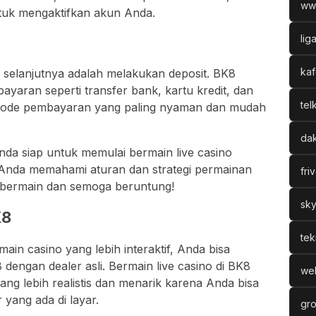
ww
tuk mengaktifkan akun Anda.
lig
kaf
h selanjutnya adalah melakukan deposit. BK8
aran seperti transfer bank, kartu kredit, dan
tel
metode pembayaran yang paling nyaman dan mudah
dak
da siap untuk memulai bermain live casino
n Anda memahami aturan dan strategi permainan
fri
 bermain dan semoga beruntung!
sky
K8
tek
in casino yang lebih interaktif, Anda bisa
dengan dealer asli. Bermain live casino di BK8
web
g lebih realistis dan menarik karena Anda bisa
 yang ada di layar.
gro