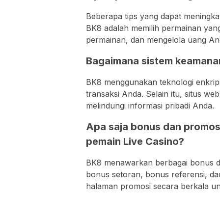
Beberapa tips yang dapat meningka
BK8 adalah memilih permainan yang
permainan, dan mengelola uang And
Bagaimana sistem keamanan
BK8 menggunakan teknologi enkrip
transaksi Anda. Selain itu, situs web
melindungi informasi pribadi Anda.
Apa saja bonus dan promos
pemain Live Casino?
BK8 menawarkan berbagai bonus da
bonus setoran, bonus referensi, da
halaman promosi secara berkala u