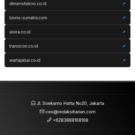
dimensitekno.co.id
↗
bisnis-sumatra.com
↗
siiora.co.id
↗
transicon.co.id
↗
wartajabar.co.id
↗
Jl. Soekarno Hatta No20, Jakarta
ceo@redaksiharian.com
+6283888168168