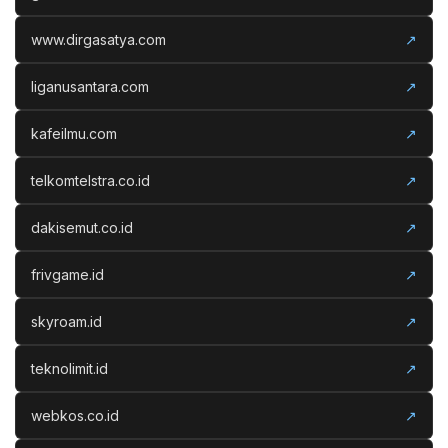
www.dirgasatya.com
↗
liganusantara.com
↗
kafeilmu.com
↗
telkomtelstra.co.id
↗
dakisemut.co.id
↗
frivgame.id
↗
skyroam.id
↗
teknolimit.id
↗
webkos.co.id
↗