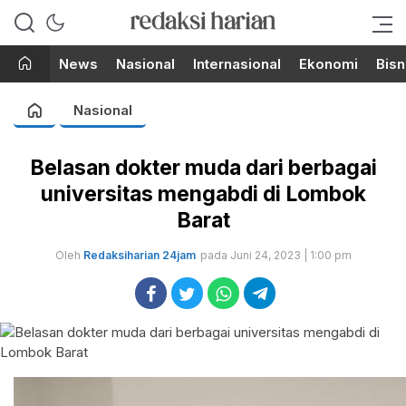
Berita Terupdate dari Redaksi
RedaksiHarian.com
Harian!
News
Nasional
Internasional
Ekonomi
Bisn
Nasional
Belasan dokter muda dari berbagai
universitas mengabdi di Lombok
Barat
Oleh
Redaksiharian 24jam
pada Juni 24, 2023 | 1:00 pm