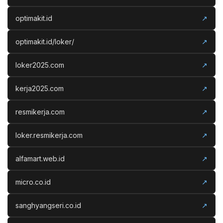
optimakit.id
↗
optimakit.id/loker/
↗
loker2025.com
↗
kerja2025.com
↗
resmikerja.com
↗
loker.resmikerja.com
↗
alfamart.web.id
↗
micro.co.id
↗
sanghyangseri.co.id
↗