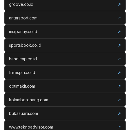
groove.co.id
↗
antarsport.com
↗
mixparlay.co.id
↗
sportsbook.co.id
↗
handicap.co.id
↗
freespin.co.id
↗
optimakit.com
↗
kolamberenang.com
↗
bukasuara.com
↗
www.teknoadvisor.com
↗