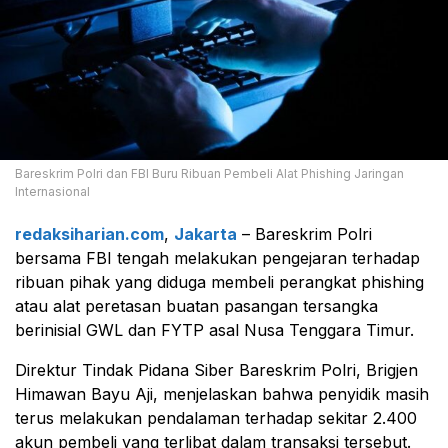
Bareskrim Polri dan FBI Buru Ribuan Pembeli Alat Phishing Jaringan
Internasional
redaksiharian.com
,
Jakarta
– Bareskrim Polri
bersama
FBI
tengah melakukan pengejaran terhadap
ribuan pihak yang diduga membeli perangkat phishing
atau alat peretasan buatan pasangan tersangka
berinisial GWL dan FYTP asal Nusa Tenggara Timur.
Direktur Tindak Pidana Siber
Bareskrim Polri
, Brigjen
Himawan Bayu Aji, menjelaskan bahwa penyidik masih
terus melakukan pendalaman terhadap sekitar 2.400
akun pembeli yang terlibat dalam transaksi tersebut.