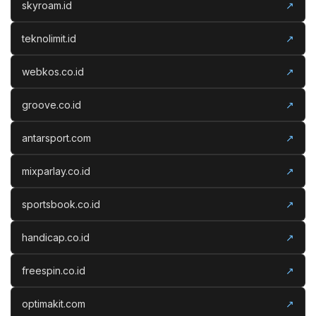
skyroam.id
↗
teknolimit.id
↗
webkos.co.id
↗
groove.co.id
↗
antarsport.com
↗
mixparlay.co.id
↗
sportsbook.co.id
↗
handicap.co.id
↗
freespin.co.id
↗
optimakit.com
↗