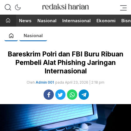
Berita Terupdate dari Redaksi
RedaksiHarian.com
Harian!
News
Nasional
Internasional
Ekonomi
Bisn
Nasional
Bareskrim Polri dan FBI Buru Ribuan
Pembeli Alat Phishing Jaringan
Internasional
Oleh
Admin 001
pada April 23, 2026 | 2:18 pm