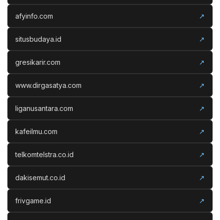
afyinfo.com
↗
situsbudaya.id
↗
gresikarir.com
↗
www.dirgasatya.com
↗
liganusantara.com
↗
kafeilmu.com
↗
telkomtelstra.co.id
↗
dakisemut.co.id
↗
frivgame.id
↗