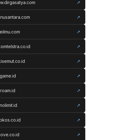
w.dirgasatya.com
↗
anusantara.com
↗
eilmu.com
↗
komtelstra.co.id
↗
isemut.co.id
↗
vgame.id
↗
roam.id
↗
nolimit.id
↗
kos.co.id
↗
ove.co.id
↗