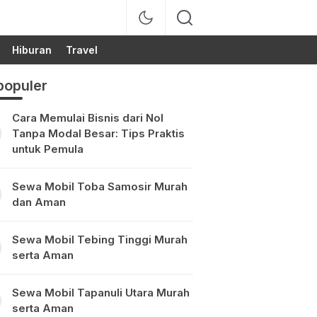
Hiburan
Travel
populer
Cara Memulai Bisnis dari Nol
Tanpa Modal Besar: Tips Praktis
untuk Pemula
Sewa Mobil Toba Samosir Murah
dan Aman
Sewa Mobil Tebing Tinggi Murah
serta Aman
Sewa Mobil Tapanuli Utara Murah
serta Aman