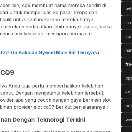
der lain, cq9 membuat nama mereka sendiri di
ant
ncari untuk memperluas ke pasar Eropa dan
 sulit untuk saat ini karena mereka hanya
mix
lah mereka mendapatkan lebih banyak lisensi, maka
mengalami kesulitan, meskipun bermain di
spo
han
tzz! Ga Bakalan Nyesel Main Ini! Ternyata
fre
t CQ9
opt
unya Anda juga perlu memperhatikan kelebihan
ko
ersebut. Dengan mengetahui kelebihan tersebut,
vider apa yang cocok dengan gaya bermain slot
bu
ebihan provider slot cq9? Berikut penjelasannya :
nan Dengan Teknologi Terkini
ww