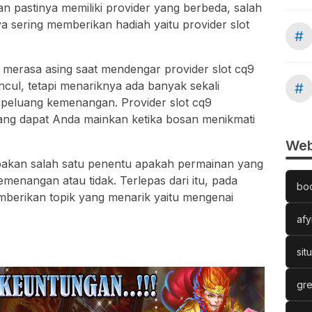
n pastinya memiliki provider yang berbeda, salah
a sering memberikan hadiah yaitu provider slot
#
merasa asing saat mendengar provider slot cq9
uncul, tetapi menariknya ada banyak sekali
#
peluang kemenangan. Provider slot cq9
yang dapat Anda mainkan ketika bosan menikmati
Web
rupakan salah satu penentu apakah permainan yang
enangan atau tidak. Terlepas dari itu, pada
bo
mberikan topik yang menarik yaitu mengenai
afy
sit
gre