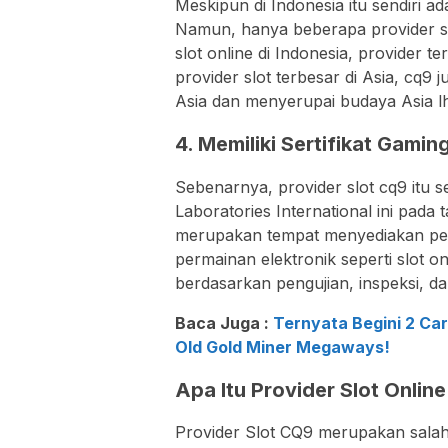
Meskipun di Indonesia itu sendiri a
Namun, hanya beberapa provider sa
slot online di Indonesia, provider t
provider slot terbesar di Asia, cq
Asia dan menyerupai budaya Asia l
4. Memiliki Sertifikat Gamin
Sebenarnya, provider slot cq9 itu s
Laboratories International ini pada t
merupakan tempat menyediakan pen
permainan elektronik seperti slot onl
berdasarkan pengujian, inspeksi, 
Baca Juga :
Ternyata Begini 2 Ca
Old Gold Miner Megaways!
Apa Itu Provider Slot Onlin
Provider Slot CQ9 merupakan salah 