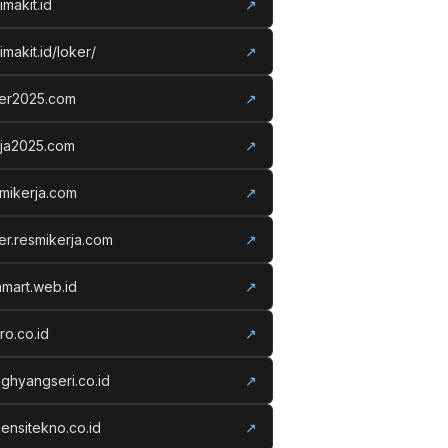
imakit.id
↗
imakit.id/loker/
↗
ker2025.com
↗
rja2025.com
↗
mikerja.com
↗
er.resmikerja.com
↗
amart.web.id
↗
ro.co.id
↗
ghyangseri.co.id
↗
ensitekno.co.id
↗