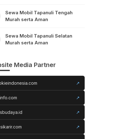
Sewa Mobil Tapanuli Tengah
Murah serta Aman
Sewa Mobil Tapanuli Selatan
Murah serta Aman
site Media Partner
okieindonesia.com
↗
info.com
↗
usbudaya.id
↗
sikarir.com
↗