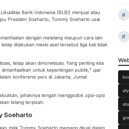
Likuiditas Bank Indonesia (BLBI) menjual atau
#
gsu Presiden Soeharto, Tommy Soeharto usai
#
emanfaatan dengan melelang maupun cara lain
tap dilakukan meski aset tersebut tiga kali tidak
Web
asi, tetap akan dimonetisasi. Yang penting kita
sa dimanfaatkan untuk kepentingan publik,” ujar
dalam konferensi pers di Jakarta, Jumat
bo
afy
nyebutkan, pihaknya tengah menggodok opsi-opsi
kan lelang terpisah.
sit
y Soeharto
gre
t eks milik Tommy Soeharto memang dijual dalam