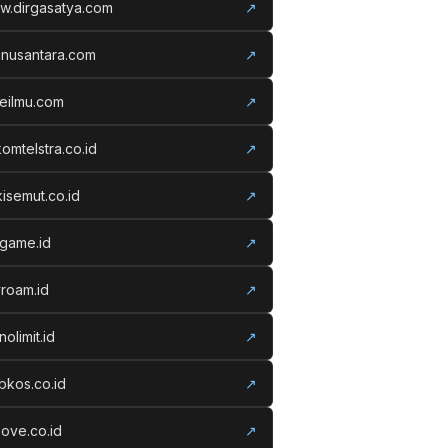
w.dirgasatya.com
↗
anusantara.com
↗
eilmu.com
↗
komtelstra.co.id
↗
isemut.co.id
↗
vgame.id
↗
roam.id
↗
nolimit.id
↗
kos.co.id
↗
ove.co.id
↗