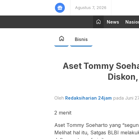
Agustus 7, 2026
News
Nasio
Bisnis
Aset Tommy Soeha
Diskon,
Oleh
Redaksiharian 24jam
pada Juni 27
2
menit
Aset Tommy Soeharto yang “segunun
Melihat hal itu, Satgas BLBI melak