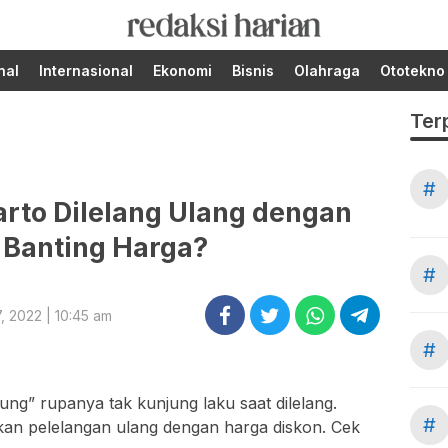
Berita Terupdate dari
RedaksiHarian.com
Redaksi Harian!
nal
Internasional
Ekonomi
Bisnis
Olahraga
Ototekno
Ter
#
rto Dilelang Ulang dengan
 Banting Harga?
#
, 2022 | 10:45 am
#
g” rupanya tak kunjung laku saat dilelang.
#
ukan pelelangan ulang dengan harga diskon. Cek