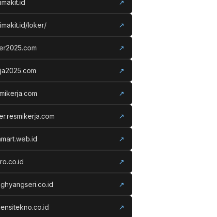
imakit.id
↗
imakit.id/loker/
↗
ker2025.com
↗
rja2025.com
↗
mikerja.com
↗
er.resmikerja.com
↗
amart.web.id
↗
ro.co.id
↗
ghyangseri.co.id
↗
ensitekno.co.id
↗