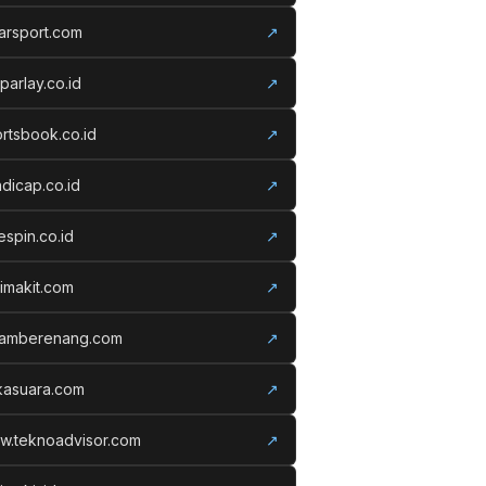
arsport.com
↗
parlay.co.id
↗
rtsbook.co.id
↗
dicap.co.id
↗
espin.co.id
↗
imakit.com
↗
lamberenang.com
↗
kasuara.com
↗
w.teknoadvisor.com
↗