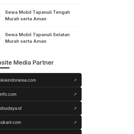
Sewa Mobil Tapanuli Tengah
Murah serta Aman
Sewa Mobil Tapanuli Selatan
Murah serta Aman
site Media Partner
okieindonesia.com
↗
info.com
↗
usbudaya.id
↗
sikarir.com
↗