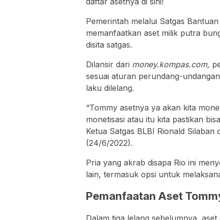
daftar asetnya di sini!
Pemerintah melalui Satgas Bantuan 
memanfaatkan aset milik putra bun
disita satgas.
Dilansir dari
money.kompas.com,
p
sesuai aturan perundang-undangan te
laku dilelang.
“Tommy asetnya ya akan kita monetis
monetisasi atau itu kita pastikan bi
Ketua Satgas BLBI Rionald Silaban 
(24/6/2022).
Pria yang akrab disapa Rio ini me
lain, termasuk opsi untuk melaksana
Pemanfaatan Aset Tomm
Dalam tiga lelang sebelumnya, ase