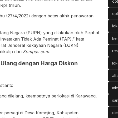
opt
p1 triliun.
opt
bu (27/4/2022) dengan batas akhir penawaran
lo
utang Negara (PUPN) yang dilakukan oleh Pejabat
ke
inyatakan Tidak Ada Peminat (TAP),” kata
rat Jenderal Kekayaan Negara (DJKN)
res
ikutip dari
Kompas.com
.
g Ulang dengan Harga Diskon
lok
alf
stianto
mic
ng dilelang, keempatnya berlokasi di Karawang,
san
er persegi di Desa Kamojing, Kabupaten
dim