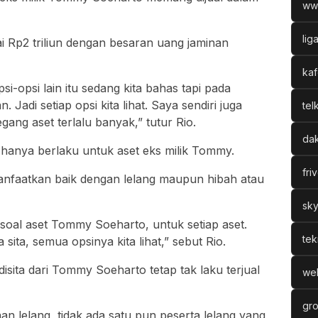
ww
lig
pai Rp2 triliun dengan besaran uang jaminan
kaf
psi-opsi lain itu sedang kita bahas tapi pada
 Jadi setiap opsi kita lihat. Saya sendiri juga
tel
ang aset terlalu banyak,” tutur Rio.
dak
 hanya berlaku untuk aset eks milik Tommy.
fri
imanfaatkan baik dengan lelang maupun hibah atau
sky
 soal aset Tommy Soeharto, untuk setiap aset.
tek
 sita, semua opsinya kita lihat,” sebut Rio.
isita dari Tommy Soeharto tetap tak laku terjual
web
gro
n lelang, tidak ada satu pun peserta lelang yang