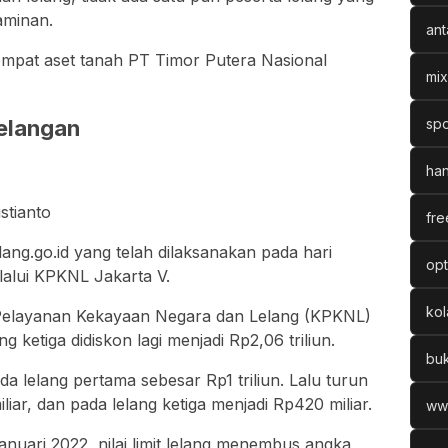
aminan.
ant
empat aset tanah PT Timor Putera Nasional
mix
lelangan
spo
han
stianto
fre
ang.go.id yang telah dilaksanakan pada hari
opt
alui KPKNL Jakarta V.
ko
 Pelayanan Kekayaan Negara dan Lelang (KPKNL)
ng ketiga didiskon lagi menjadi Rp2,06 triliun.
bu
da lelang pertama sebesar Rp1 triliun. Lalu turun
iar, dan pada lelang ketiga menjadi Rp420 miliar.
ww
nuari 2022, nilai limit lelang menembus angka