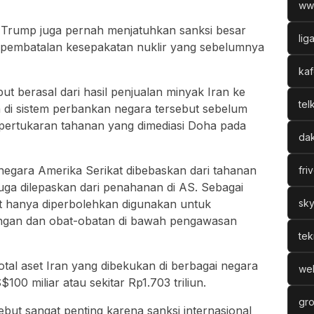
ww
 Trump
juga pernah menjatuhkan sanksi besar
lig
 pembatalan kesepakatan nuklir yang sebelumnya
kaf
ut berasal dari hasil penjualan minyak Iran ke
tel
 di sistem perbankan negara tersebut sebelum
pertukaran tahanan yang dimediasi Doha pada
dak
negara Amerika Serikat dibebaskan dari tahanan
fri
juga dilepaskan dari penahanan di AS. Sebagai
but hanya diperbolehkan digunakan untuk
sky
ngan dan obat-obatan di bawah pengawasan
tek
al aset Iran yang dibekukan di berbagai negara
web
100 miliar atau sekitar Rp1.703 triliun.
gro
ebut sangat penting karena sanksi internasional