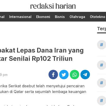
Berita Terupdate dari
RedaksiHarian.com
Redaksi Harian!
nal
Internasional
Ekonomi
Bisnis
Olahraga
Ototekno
Ter
#
akat Lepas Dana Iran yang
ar Senilai Rp102 Triliun
#
09 pm
#
ika Serikat
disebut telah menyetujui pencairan
kukan di
Qatar
serta sejumlah lembaga keuangan
#