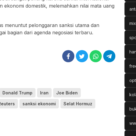
n ekonomi domestik, melemahkan nilai mata uang
ant
mix
erus menuntut pelonggaran sanksi utama dan
ai bagian dari agenda negosiasi terbaru.
spo
han
fre
opt
Donald Trump
Iran
Joe Biden
ko
Reuters
sanksi ekonomi
Selat Hormuz
bu
ww