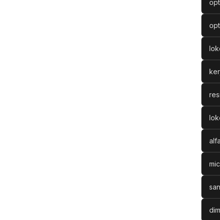
opt
opt
lo
ke
res
lok
alf
mic
san
dim