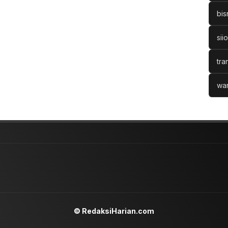
bis
sii
tra
war
© RedaksiHarian.com