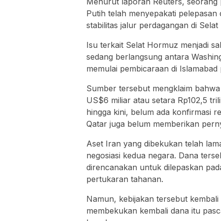
Menurut laporan
Reuters
, seorang
Putih telah menyepakati pelepasan 
stabilitas jalur perdagangan di
Sela
Isu terkait Selat Hormuz menjadi s
sedang berlangsung antara Washing
memulai pembicaraan di
Islamabad
Sumber tersebut mengklaim bahwa 
US$6 miliar atau setara Rp102,5 tril
hingga kini, belum ada konfirmasi r
Qatar juga belum memberikan pern
Aset Iran yang dibekukan telah lam
negosiasi kedua negara. Dana ters
direncanakan untuk dilepaskan pad
pertukaran tahanan.
Namun, kebijakan tersebut kembali
membekukan kembali dana itu pasca