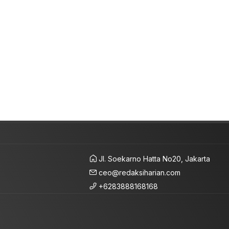
Jl. Soekarno Hatta No20, Jakarta
ceo@redaksiharian.com
+6283888168168