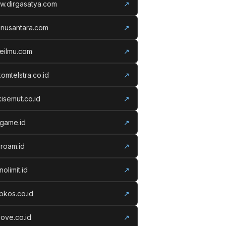
w.dirgasatya.com
↗
anusantara.com
↗
eilmu.com
↗
komtelstra.co.id
↗
isemut.co.id
↗
vgame.id
↗
roam.id
↗
nolimit.id
↗
kos.co.id
↗
ove.co.id
↗