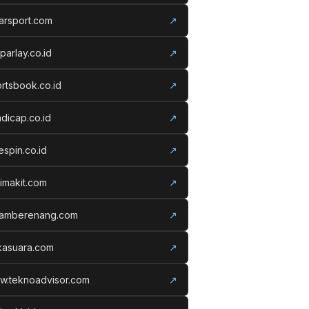
arsport.com
↗
parlay.co.id
↗
rtsbook.co.id
↗
dicap.co.id
↗
espin.co.id
↗
imakit.com
↗
lamberenang.com
↗
kasuara.com
↗
w.teknoadvisor.com
↗