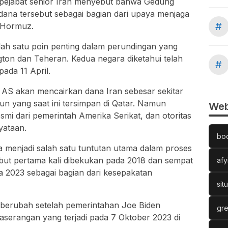
 pejabat senior Iran menyebut bahwa Gedung
dana tersebut sebagai bagian dari upaya menjaga
#
t Hormuz
.
alah satu poin penting dalam perundingan yang
ton dan Teheran. Kedua negara diketahui telah
#
pada 11 April.
AS akan mencairkan dana Iran sebesar sekitar
iun yang saat ini tersimpan di Qatar. Namun
Web
esmi dari pemerintah Amerika Serikat, dan otoritas
yataan.
bo
a menjadi salah satu tuntutan utama dalam proses
ebut pertama kali dibekukan pada 2018 dan sempat
afy
a 2023 sebagai bagian dari kesepakatan
sit
 berubah setelah pemerintahan
Joe Biden
gre
serangan yang terjadi pada 7 Oktober 2023 di