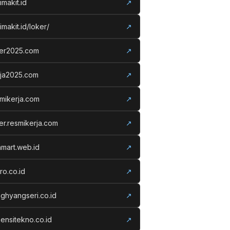
imakit.id
↗
imakit.id/loker/
↗
ker2025.com
↗
rja2025.com
↗
mikerja.com
↗
er.resmikerja.com
↗
amart.web.id
↗
ro.co.id
↗
ghyangseri.co.id
↗
ensitekno.co.id
↗