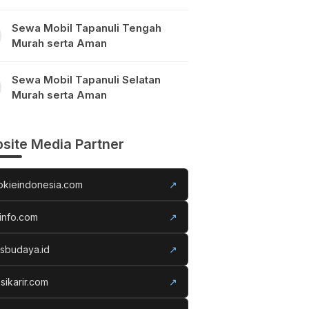
Sewa Mobil Tapanuli Tengah
Murah serta Aman
Sewa Mobil Tapanuli Selatan
Murah serta Aman
site Media Partner
okieindonesia.com
↗
info.com
↗
usbudaya.id
↗
sikarir.com
↗