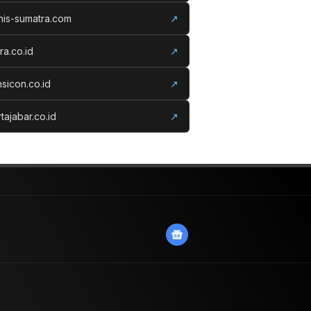
nis-sumatra.com
↗
ora.co.id
↗
nsicon.co.id
↗
tajabar.co.id
↗