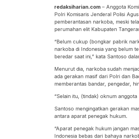
redaksiharian.com
– Anggota Komis
Polri Komisaris Jenderal Polisi A
pemberantasan narkoba, meski tel
perumahan elit Kabupaten Tangera
“Belum cukup (bongkar pabrik nark
narkoba di Indonesia yang belum t
beredar saat ini,” kata Santoso dal
Menurut dia, narkoba sudah menjadi
ada gerakan masif dari Polri dan B
memberantas bandar, pengedar, hi
“Selain itu, (tindak) oknum anggota 
Santoso mengingatkan gerakan masi
antara aparat penegak hukum.
“Aparat penegak hukum jangan masi
Indonesia bebas dari bahaya narkob