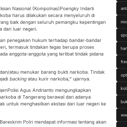
lisian Nasional (Kompolnas)Poengky Indarti
ant
oba harus dilakukan secara menyeluruh di
i yang baik dengan seluruh pemangku kepentingan
mix
ari luar negeri.
spo
kukan penegakan hukum terhadap bandar-bandar
eri, termasuk tindakan tegas berupa proses
han
ada anggota-anggota yang terlibat tindak pidana
fre
 dan/atau menukar barang bukti narkoba. Tindak
opt
njadi
backing
atau kurir narkoba,” ujarnya.
ko
jenPolisi Agus Andrianto mengungkapkan
arkoba di Tangerang berawal dari adanya
bu
ak untuk menghasilkan ekstasi dari luar negeri ke
ww
Bareskrim Polri mendapat informasi tentang akan