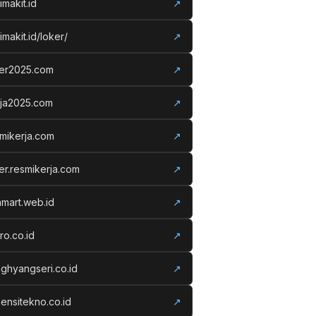
imakit.id
↗
imakit.id/loker/
↗
ker2025.com
↗
rja2025.com
↗
mikerja.com
↗
er.resmikerja.com
↗
amart.web.id
↗
ro.co.id
↗
ghyangseri.co.id
↗
ensitekno.co.id
↗