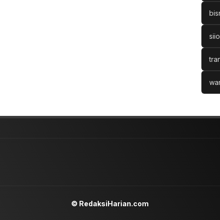
bis
sii
tra
war
© RedaksiHarian.com