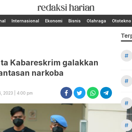
Berita Terupdate dari
RedaksiHarian.com
Redaksi Harian!
nal
Internasional
Ekonomi
Bisnis
Olahraga
Ototekno
Ter
#
ta Kabareskrim galakkan
ntasan narkoba
#
4, 2023 | 4:00 pm
#
#