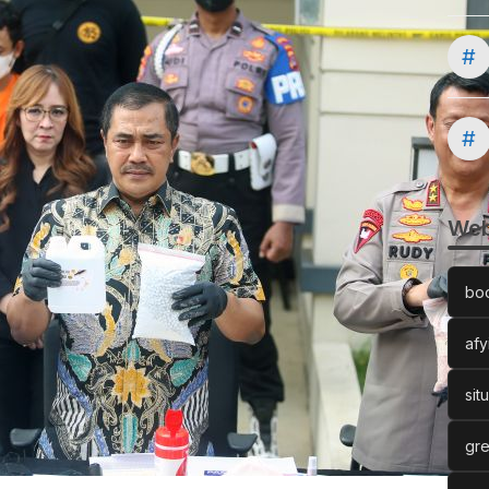
#
#
Web
bo
afy
sit
gre