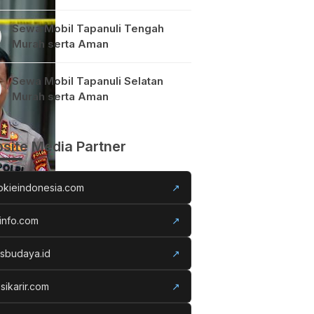
Sewa Mobil Tapanuli Tengah
Murah serta Aman
Sewa Mobil Tapanuli Selatan
Murah serta Aman
site Media Partner
okieindonesia.com
↗
info.com
↗
usbudaya.id
↗
sikarir.com
↗