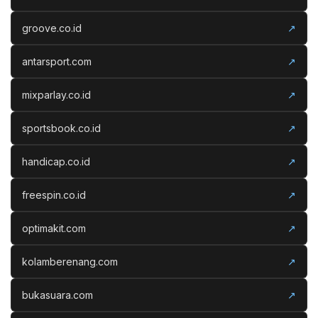
groove.co.id
↗
antarsport.com
↗
mixparlay.co.id
↗
sportsbook.co.id
↗
handicap.co.id
↗
freespin.co.id
↗
optimakit.com
↗
kolamberenang.com
↗
bukasuara.com
↗