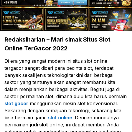
Redaksiharian – Mari simak Situs Slot
Online TerGacor 2022
Di era yang sangat modern ini situs slot online
tergacor sangat dicari para pecinta slot, terdapat
banyak sekali jenis teknologi terkini dari berbagai
sektor yang tentunya akan sangat membantu kita
dalam menjalankan berbagai aktivitas. Begitu juga di
sektor permainan slot, dimana dulu kita harus bermain
slot gacor
menggunakan mesin slot konvensional.
Sekarang dengan kemajuan teknologi, sekarang kita
bisa bermain game
slot online
. Dengan munculnya
permainan
judi slot
online, ini dapat memberi Anda
peluang untuk mendapatkan penghasilan tambahan.