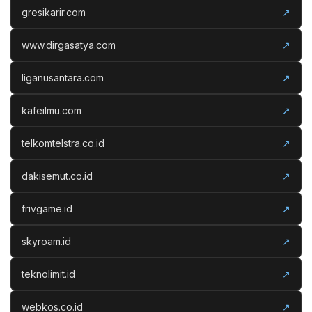
gresikarir.com
↗
www.dirgasatya.com
↗
liganusantara.com
↗
kafeilmu.com
↗
telkomtelstra.co.id
↗
dakisemut.co.id
↗
frivgame.id
↗
skyroam.id
↗
teknolimit.id
↗
webkos.co.id
↗