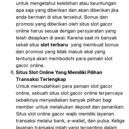
untuk mengetahui kelebihan atau keuntungan
apa saja yang diberikan dan akan diberikan jika
anda bermain di situs tersebut. Bonus dan
promosi yang diberikan oleh situs slot gacor
online harus sesuai dengan persyaratan yang
telah disiapkan di awal. Karena saat ini banyak
sekali situs
slot terbaru
yang membuat bonus
dan promosi yang tidak masuk akal yang
tentunya akan membodohi para pemain slot
gacor online.
Situs Slot Online Yang Memiliki Pilihan
Transaksi Terlengkap
Untuk memudahkan para pemain slot gacor
online, sebuah situs slot gacor online terpercaya
sebaiknya menyediakan banyak pilihan bagi
member untuk melakukan deposit dan penarikan.
Situs slot online gacor wajib memiliki layanan
transaksi melalui bank, e-wallet, dan pulsa. Ketiga
layanan transaksi inilah yang terpenting dalam