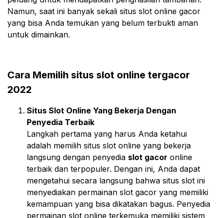
Namun, saat ini banyak sekali situs slot online gacor
yang bisa Anda temukan yang belum terbukti aman
untuk dimainkan.
Cara Memilih situs slot online tergacor
2022
Situs Slot Online Yang Bekerja Dengan
Penyedia Terbaik
Langkah pertama yang harus Anda ketahui
adalah memilih situs slot online yang bekerja
langsung dengan penyedia
slot gacor
online
terbaik dan terpopuler. Dengan ini, Anda dapat
mengetahui secara langsung bahwa situs slot ini
menyediakan permainan slot gacor yang memiliki
kemampuan yang bisa dikatakan bagus. Penyedia
permainan slot online terkemuka memiliki sistem