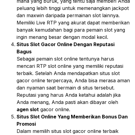
mana yang buruk, yang tentu saja memberi Anda
peluang lebih tinggi untuk memenangkan jackpot
dan maxwin daripada permainan slot lainnya.
Memiliki Live RTP yang akurat dapat memberikan
banyak kemudahan bagi para pemain slot yang
ingin menang besar dengan modal kecil.
Situs Slot Gacor Online Dengan Reputasi
Bagus
Sebagai pemain slot online tentunya harus
mencari RTP slot online yang memiliki reputasi
terbaik. Setelah Anda mendapatkan situs slot
gacor online terpercaya, Anda bisa merasa aman
dan nyaman saat bermain di situs tersebut.
Reputasi yang harus Anda ketahui adalah jika
Anda menang, Anda pasti akan dibayar oleh
agen slot
gacor online.
Situs Slot Online Yang Memberikan Bonus Dan
Promosi
Dalam memilih situs slot gacor online terbaik