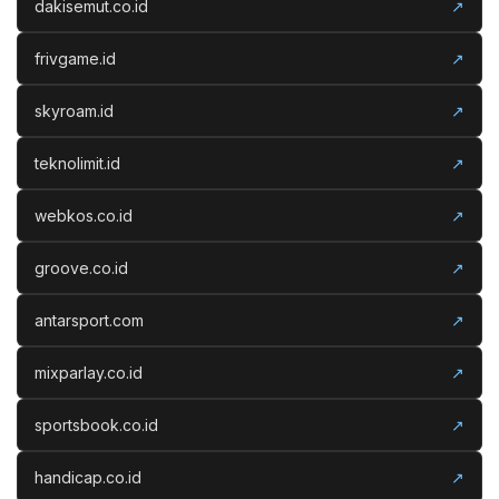
dakisemut.co.id
↗
frivgame.id
↗
skyroam.id
↗
teknolimit.id
↗
webkos.co.id
↗
groove.co.id
↗
antarsport.com
↗
mixparlay.co.id
↗
sportsbook.co.id
↗
handicap.co.id
↗