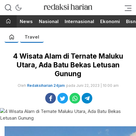
Berita Terupdate dari Redaksi
RedaksiHarian.com
Harian!
News
Nasional
Internasional
Ekonomi
Bisn
Travel
4 Wisata Alam di Ternate Maluku
Utara, Ada Batu Bekas Letusan
Gunung
Oleh
Redaksiharian 24jam
pada Juni 22, 2023 | 10:00 am