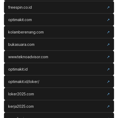
freespin.co.id
↗
optimakit.com
↗
kolamberenang.com
↗
bukasuara.com
↗
www.teknoadvisor.com
↗
optimakit.id
↗
optimakit.id/loker/
↗
loker2025.com
↗
kerja2025.com
↗