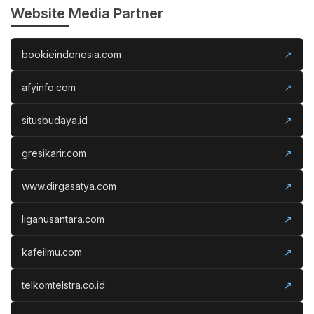
Website Media Partner
bookieindonesia.com
↗
afyinfo.com
↗
situsbudaya.id
↗
gresikarir.com
↗
www.dirgasatya.com
↗
liganusantara.com
↗
kafeilmu.com
↗
telkomtelstra.co.id
↗