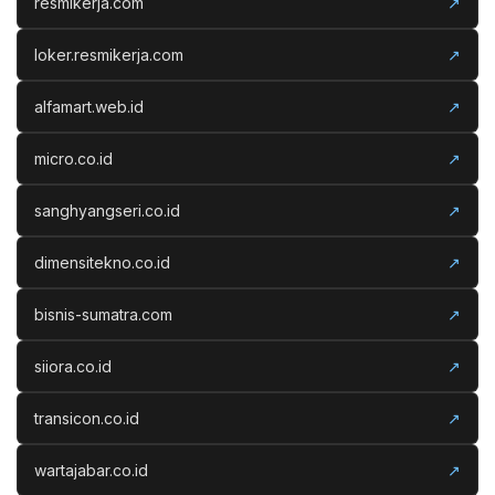
resmikerja.com
↗
loker.resmikerja.com
↗
alfamart.web.id
↗
micro.co.id
↗
sanghyangseri.co.id
↗
dimensitekno.co.id
↗
bisnis-sumatra.com
↗
siiora.co.id
↗
transicon.co.id
↗
wartajabar.co.id
↗