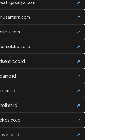
w.dirgasatya.com
↗
anusantara.com
↗
eilmu.com
↗
komtelstra.co.id
↗
isemut.co.id
↗
vgame.id
↗
roam.id
↗
nolimit.id
↗
kos.co.id
↗
ove.co.id
↗