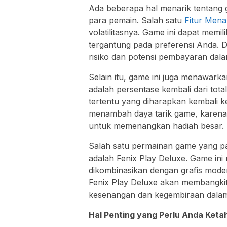
Ada beberapa hal menarik tentang
para pemain. Salah satu
Fitur Mena
volatilitasnya. Game ini dapat memilik
tergantung pada preferensi Anda. De
risiko dan potensi pembayaran dal
Selain itu, game ini juga menawark
adalah persentase kembali dari tot
tertentu yang diharapkan kembali k
menambah daya tarik game, karena
untuk memenangkan hadiah besar.
Salah satu permainan game yang pa
adalah Fenix ​​Play Deluxe. Game i
dikombinasikan dengan grafis modern
Fenix ​​Play Deluxe akan membangk
kesenangan dan kegembiraan dalam
Hal Penting yang Perlu Anda Keta