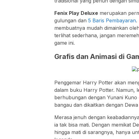
tradisional yang penuh dengan simb
Fenix Play Deluxe
merupakan permi
gulungan dan
5 Baris Pembayaran
.
membuatnya mudah dimainkan oleh 
terlihat sederhana, jangan mereme
game ini.
Grafis dan Animasi di Ga
Penggemar Harry Potter akan meng
dalam buku Harry Potter. Namun, le
berhubungan dengan Yunani Kuno 
bangau dan dikaitkan dengan Dewa M
Merasa jenuh dengan keabadiannya, 
ia tak bisa mati. Dengan memikat De
hingga mati di sarangnya, hanya u