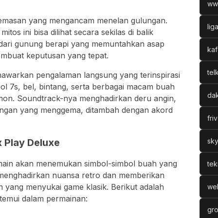
ww
pi keemasan yang mengancam menelan gulungan.
lig
os ini bisa dilihat secara sekilas di balik
dari gunung berapi yang memuntahkan asap
kaf
embuat keputusan yang tepat.
tel
enawarkan pengalaman langsung yang terinspirasi
ol 7s, bel, bintang, serta berbagai macam buah
dak
lemon. Soundtrack-nya menghadirkan deru angin,
ungan yang menggema, ditambah dengan akord
fri
x Play Deluxe
sky
main akan menemukan simbol-simbol buah yang
tek
ni menghadirkan nuansa retro dan memberikan
n yang menyukai game klasik. Berikut adalah
web
temui dalam permainan:
gro