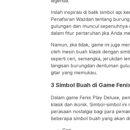
legenda.
Inilah inspirasi di balik simbol a
Penafsiran Wazdan tentang burung mit
gulungan dan muncul sepenuhnya 
dalam fitur pertaruhan jika Anda m
Namun, jika tidak, game ini juga m
oleh mesin buah klasik dengan simb
seperti ceri, semangka, jerukdan 
tangisan burungdan dentuman gul
gitar yang memukau.
3 Simbol Buah di Game Feni
Dalam game Fenix Play Deluxe, pe
klasik dan ikonik. Simbol-simbol i
perasaan nostalgia bagi para pemai
beberapa simbol buah yang akan di