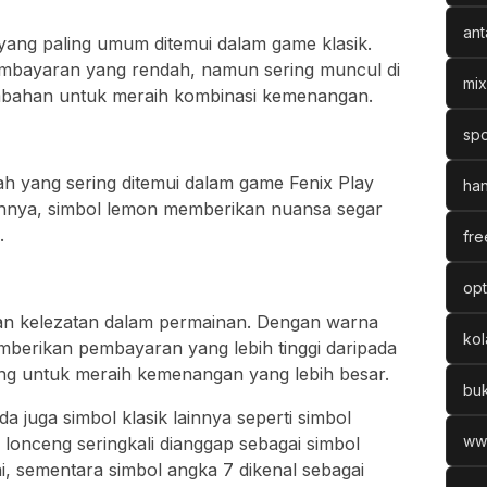
ant
 yang paling umum ditemui dalam game klasik.
i pembayaran yang rendah, namun sering muncul di
mix
mbahan untuk meraih kombinasi kemenangan.
spo
h yang sering ditemui dalam game Fenix Play
han
hnya, simbol lemon memberikan nuansa segar
.
fre
opt
n kelezatan dalam permainan. Dengan warna
ko
mberikan pembayaran yang lebih tinggi daripada
ng untuk meraih kemenangan yang lebih besar.
bu
da juga simbol klasik lainnya seperti simbol
ww
 lonceng seringkali dianggap sebagai simbol
i, sementara simbol angka 7 dikenal sebagai