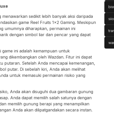
luxe
bis
 menawarkan sedikit lebih banyak aksi daripada
sii
ndasikan game Reel Fruits 1×2 Gaming. Meskipun
yang umumnya diharapkan, permainan ini
tra
ik dengan simbol liar dan pencar yang dapat
war
liki game ini adalah kemampuan untuk
yang dikembangkan oleh Wazdan. Fitur ini dapat
satu putaran. Setelah Anda mencapai kemenangan,
ol putar. Di sebelah kiri, Anda akan melihat
nda untuk memasuki permainan risiko yang
isiko, Anda akan disuguhi dua gambaran gunung
sap. Anda dapat memilih salah satunya dengan
 dan memilih gunung berapi yang menampilkan
angan Anda akan dilipatgandakan secara instan.