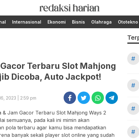
Berita Terupdate dari
RedaksiHarian.com
Redaksi Harian!
nal
Internasional
Ekonomi
Bisnis
Olahraga
Ototekno
Ter
#
 Gacor Terbaru Slot Mahjong
ib Dicoba, Auto Jackpot!
#
6, 2023 | 2:59 pm
#
a & Jam Gacor Terbaru Slot Mahjong Ways 2
ai semuanya, pada kali ini mimin akan
n pola terbaru agar kamu bisa mendapatkan
#
ena banyak sekali player slot online yang sudah