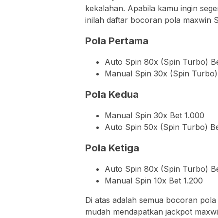
kekalahan. Apabila kamu ingin seg
inilah daftar bocoran pola maxwin 
Pola Pertama
Auto Spin 80x (Spin Turbo) B
Manual Spin 30x (Spin Turbo)
Pola Kedua
Manual Spin 30x Bet 1.000
Auto Spin 50x (Spin Turbo) Be
Pola Ketiga
Auto Spin 80x (Spin Turbo) Be
Manual Spin 10x Bet 1.200
Di atas adalah semua bocoran pola
mudah mendapatkan jackpot maxwin