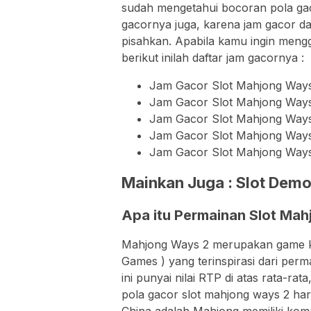
sudah mengetahui bocoran pola ga
gacornya juga, karena jam gacor dan 
pisahkan. Apabila kamu ingin meng
berikut inilah daftar jam gacornya :
Jam Gacor Slot Mahjong Ways
Jam Gacor Slot Mahjong Ways
Jam Gacor Slot Mahjong Ways
Jam Gacor Slot Mahjong Ways
Jam Gacor Slot Mahjong Ways
Mainkan Juga : Slot Demo
Apa itu Permainan Slot Mah
Mahjong Ways 2 merupakan game kel
Games ) yang terinspirasi dari perm
ini punyai nilai RTP di atas rata-r
pola gacor slot mahjong ways 2 har