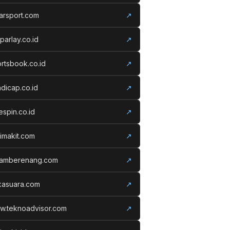
arsport.com
↗
parlay.co.id
↗
rtsbook.co.id
↗
dicap.co.id
↗
espin.co.id
↗
imakit.com
↗
lamberenang.com
↗
kasuara.com
↗
w.teknoadvisor.com
↗