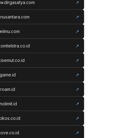
w.dirgasatya.com
↗
anusantara.com
↗
eilmu.com
↗
komtelstra.co.id
↗
isemut.co.id
↗
vgame.id
↗
roam.id
↗
nolimit.id
↗
kos.co.id
↗
ove.co.id
↗