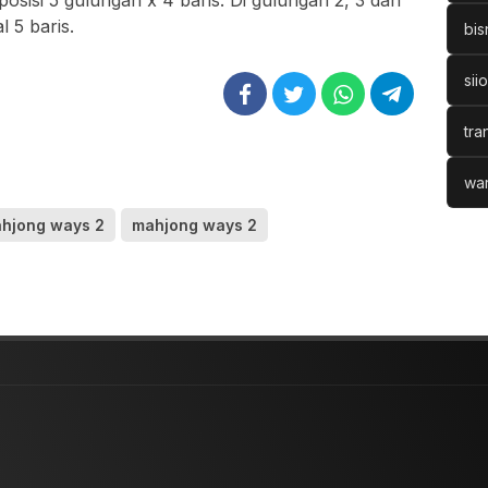
osisi 5 gulungan x 4 baris. Di gulungan 2, 3 dan
l 5 baris.
bis
sii
tra
war
ahjong ways 2
mahjong ways 2